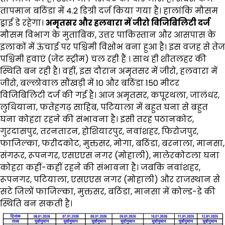
तापमान बठिंडा में 4.2 डिग्री दर्ज किया गया है। हालांकि मौसम
ड्राई डे रहेगा।
अमृतसर और हलवारा में जीरो विजिबिलिटी दर्ज
मौसम विभाग के मुताबिक, उत्तर पाकिस्तान और आसपास के
इलाकों में ऊंचाई पर पश्चिमी विक्षोभ बना हुआ है। इस वजह से तेज
पश्चिमी हवाएं (जेट स्ट्रीम) चल रही हैं । साथ ही शीतलहर की
स्थिति बन रही है। वहीं, इस दौरान अमृतसर में जीरो, हलवारा में
जीरो, बल्लोवाल सौंखड़ी में 10 और बठिंडा 150 मीटर
विजिबिलिटी दर्ज की गई है। आज अमृतसर, कपूरथला, जालंधर,
लुधियाना, फतेहगढ़ साहिब, पटियाला में बहुत घना से बहुत
घना कोहरा रहने की संभावना है। इसी तरह पठानकोट,
गुरदासपुर, तरनतारन, होशियारपुर, नवांशहर, फिरोजपुर,
फाजिल्का, फरीदकोट, मुक्तसर, मोगा, बठिंडा, बरनाला, मानसा,
संगरूर, रूपनगर, एसएएस नगर (मोहाली), मालेरकोटला घना
कोहरा कहीं-कहीं रहने की संभावना है। जबकि नवांशहर,
रूपनगर, पटियाला, एसएएस नगर (मोहाली) और राजस्थान से
सटे जिलों फाजिल्का, मुक्तसर, बठिंडा, मानसा में कोल्ड-डे की
स्थिति बन सकती है।