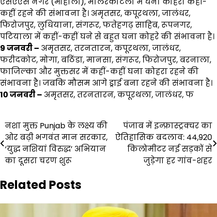
एसएएस नगर (मोहाली), मालेरकोटला में घना कोहरा कहीं-
कहीं रहने की संभावना है। अमृतसर, कपूरथला, जालंधर,
फिरोजपुर, लुधियाना, संगरूर, फतेहगढ़ साहिब, रूपनगर,
पटियाला में कहीं-कहीं घने से बहुत घना कोहरे की संभावना है।
9 जनवरी –
अमृतसर, तरनतारन, कपूरथला, जालंधर,
फरीदकोट, मोगा, बठिंडा, मानसा, संगरूर, फिरोजपुर, बरनाला,
फाजिल्का और मुक्तसर में कहीं-कहीं घना कोहरा रहने की
संभावना है। जबकि मौसम आगे ड्राई बना रहने की संभावना है।
10 जनवरी –
अमृतसर, तरनतारन, कपूरथला, जालंधर, फ
Post
नशा मुक्त Punjab के लक्ष्य की
पंजाब में इन्फ्रास्ट्रक्चर का
ओर बढ़ी भगवंत मान सरकार,
ऐतिहासिक बदलाव: 44,920
navigation
‘युद्ध नशियां विरुद्ध’ अभियान
किलोमीटर नई सड़कों से
का दूसरा चरण शुरू
जुड़ेगा हर गांव-शहर
Related Posts