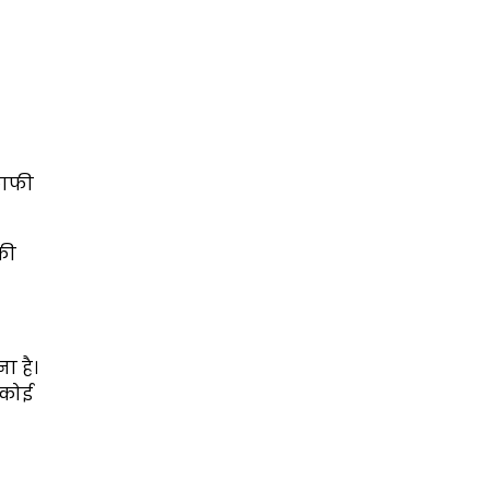
काफी
की
ा है।
 कोई