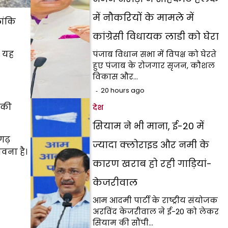
में नौकरियों के मामले में
ांकि
कांग्रेसी विधायक लाडी को घेरा
ब यह
पंजाब विधान सभा में विपक्ष को घेरते
हुए पंजाब के रोजगार सृजन, कौशल
विकास और…
20 hours ago
 की
देश
सियाम ने भी माना, ई-20 में
गढ़
ज्यादा क्लोराइड और नमी के
वना है।
कारण खराब हो रही गाड़ियां-
केजरीवाल
आम आदमी पार्टी के राष्ट्रीय संयोजक
अरविंद केजरीवाल ने ई-20 को लेकर
सियाम की सौंपी…