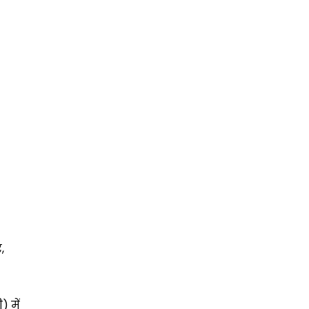
,
 में