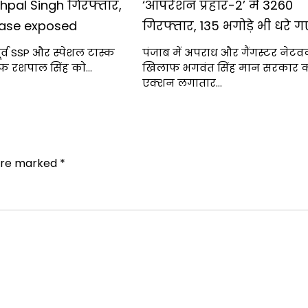
hpal Singh गिरफ्तार,
‘ऑपरेशन प्रहार-2’ में 3260
 case exposed
गिरफ्तार, 135 भगोड़े भी धरे ग
ूर्व SSP और स्पेशल टास्क
पंजाब में अपराध और गैंगस्टर नेटवर
चीफ रशपाल सिंह को…
खिलाफ भगवंत सिंह मान सरकार 
एक्शन लगातार…
 are marked
*