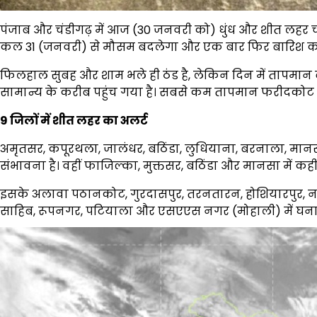
पंजाब और चंडीगढ़ में आज (30 जनवरी को) धुंध और शीत लहर च
कल 31 (जनवरी) से मौसम बदलेगा और एक बार फिर बारिश का 
फिलहाल सुबह और शाम भले ही ठंड है, लेकिन दिन में तापमान बढ
सामान्य के करीब पहुंच गया है। सबसे कम तापमान फरीदकोट में 3
9 जिलों में शीत लहर का अलर्ट
अमृतसर, कपूरथला, जालंधर, बठिंडा, लुधियाना, बरनाला, मा
संभावना है। वहीं फाजिल्का, मुक्तसर, बठिंडा और मानसा में कह
इसके अलावा पठानकोट, गुरदासपुर, तरनतारन, होशियारपुर, नव
साहिब, रूपनगर, पटियाला और एसएएस नगर (मोहाली) में घना क