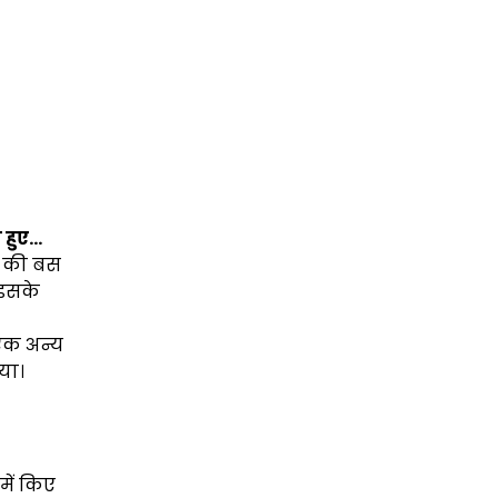
े हुए…
ल की बस
। इसके
 एक अन्य
या।
में किए