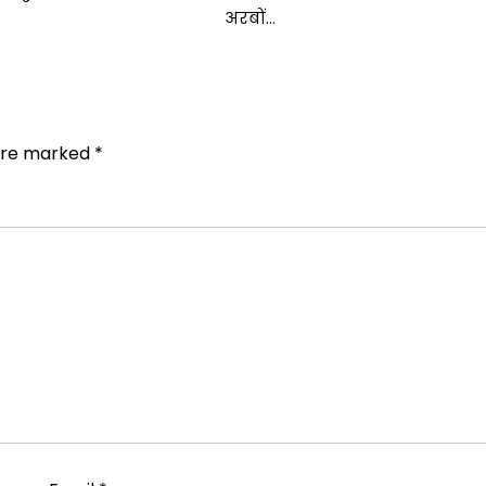
अरबों…
 are marked
*