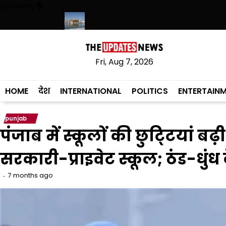
Skip
Breaking
to
content
े का फैसला वापस
श्री गुरु हरिकृष्ण साहिब जी के प्रकाश पर्व पर श्री हरिमंदिर साहिब 
Fri, Aug 7, 2026
HOME
देश
INTERNATIONAL
POLITICS
ENTERTAIN
punjab
पंजाब में स्कूलों की छुटि्टयां 
सरकारी-प्राइवेट स्कूल; ठंड-धुं
7 months ago