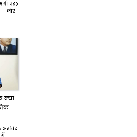
ग्री पर
जोर
के क्या
ाजिक
क अरविंद
ें