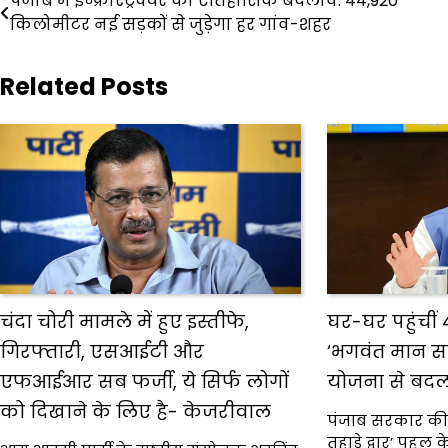
पंजाब में इन्फ्रास्ट्रक्चर का ऐतिहासिक बदलाव: 44,920
navigation
किलोमीटर नई सड़कों से जुड़ेगा हर गांव-शहर
Related Posts
चंदा चोरी मामले में हुए इस्तीफे,
घर-घर पहुंचीं
गिरफ्तारी, एसआईटी और
‘भगवंत मान सरक
एफआईआर सब फर्जी, ये सिर्फ लोगों
योजना से बदली
को दिखाने के लिए है- केजरीवाल
पंजाब सरकार की
तुहाडे द्वार’ पह