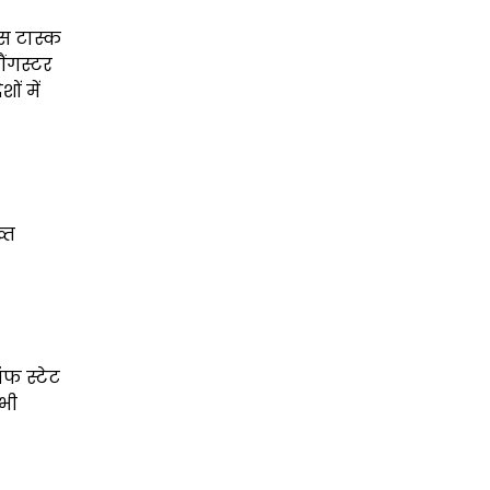
स टास्क
ैंगस्टर
ों में
्त
फ स्टेट
 भी