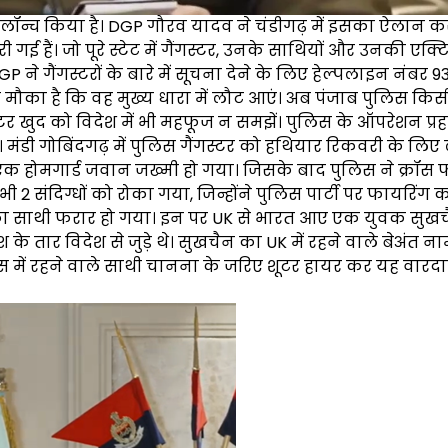
र लॉन्च किया है। DGP गौरव यादव ने चंडीगढ़ में इसका ऐलान कर
 हैं। जो पूरे स्टेट में गैंगस्टर, उनके साथियों और उनकी एक्
 ने गैंगस्टरों के बारे में सूचना देने के लिए हेल्पलाइन नंबर 
ौका है कि वह मुख्य धारा में लौट आएं। अब पंजाब पुलिस किस
ंगस्टर खुद को विदेश में भी महफूज न समझें। पुलिस के ऑपरेशन प्रह
। मंडी गोबिंदगढ़ में पुलिस गैंगस्टर को हथियार रिकवरी के लिए
 एक होमगार्ड जवान जख्मी हो गया। जिसके बाद पुलिस ने क्रॉस 
 संदिग्धों को रोका गया, जिन्होंने पुलिस पार्टी पर फायरिंग क
ा साथी फरार हो गया। इन पर UK से भारत आए एक युवक सुखच
तार विदेश से जुड़े थे। सुखचैन का UK में रहने वाले बेअंत ना
ंस में रहने वाले साथी चानना के जरिए शूटर हायर कर यह वार