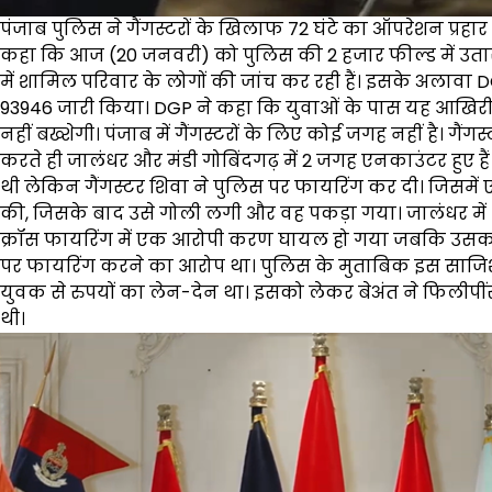
पंजाब पुलिस ने गैंगस्टरों के खिलाफ 72 घंटे का ऑपरेशन प्रहा
कहा कि आज (20 जनवरी) को पुलिस की 2 हजार फील्ड में उतारी गई
में शामिल परिवार के लोगों की जांच कर रही हैं। इसके अलावा DGP
93946 जारी किया। DGP ने कहा कि युवाओं के पास यह आखिरी म
नहीं बख्शेगी। पंजाब में गैंगस्टरों के लिए कोई जगह नहीं है। गै
करते ही जालंधर और मंडी गोबिंदगढ़ में 2 जगह एनकाउंटर हुए हैं
थी लेकिन गैंगस्टर शिवा ने पुलिस पर फायरिंग कर दी। जिसमें
की, जिसके बाद उसे गोली लगी और वह पकड़ा गया। जालंधर में भी 2
क्रॉस फायरिंग में एक आरोपी करण घायल हो गया जबकि उसक
पर फायरिंग करने का आरोप था। पुलिस के मुताबिक इस साजिश के 
युवक से रुपयों का लेन-देन था। इसको लेकर बेअंत ने फिलीपी
थी।