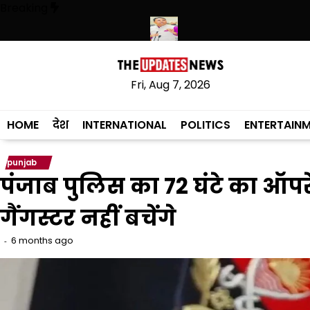
Skip
Breaking
to
content
यारों की बड़ी खेप बरामद की
अमन अरोड़ा ने शाहकोट हलके में नौकरियों के मामले म
Fri, Aug 7, 2026
HOME
देश
INTERNATIONAL
POLITICS
ENTERTAIN
punjab
पंजाब पुलिस का 72 घंटे का ऑपरे
गैंगस्टर नहीं बचेंगे
6 months ago