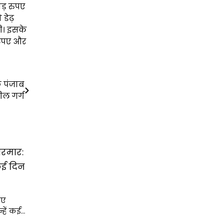
ोड़ रुपए
डेढ़
ी। इसके
रुपए और
फ पंजाब
ील गर्ग
 भरमार:
कई दिन
िए
्हें कई…