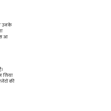
ो उनके
ना
ापस आ
ै।
शन लिया
जेंटों की