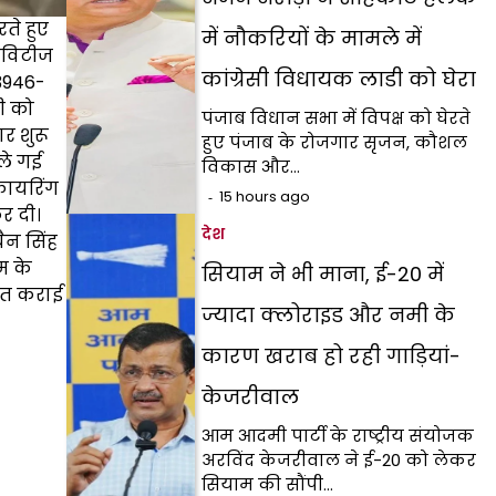
ते हुए
में नौकरियों के मामले में
टिविटीज
कांग्रेसी विधायक लाडी को घेरा
93946-
ी को
पंजाब विधान सभा में विपक्ष को घेरते
ार शुरू
हुए पंजाब के रोजगार सृजन, कौशल
 ले गई
विकास और…
फायरिंग
15 hours ago
र दी।
देश
ैन सिंह
म के
सियाम ने भी माना, ई-20 में
दात कराई
ज्यादा क्लोराइड और नमी के
कारण खराब हो रही गाड़ियां-
केजरीवाल
आम आदमी पार्टी के राष्ट्रीय संयोजक
अरविंद केजरीवाल ने ई-20 को लेकर
सियाम की सौंपी…