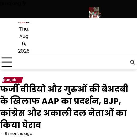
Skip
Breaking
to
content
ाइवेट स्कूल फीस तक कई प्रस्तावों को मंजूरी
पंजाब विधानसभा में रोजगार और औद्यो
Thu,
Aug
6,
2026
punjab
फर्जी वीडियो और गुरुओं की बेअदबी
के खिलाफ AAP का प्रदर्शन, BJP,
कांग्रेस और अकाली दल नेताओं का
किया घेराव
6 months ago