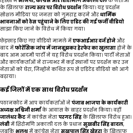
हिस्सों में
भाजपा, कांग्रेस और शिरोमणि अकाली दल
के नेताओं
के खिलाफ
राज्य स्तर पर विरोध प्रदर्शन
किया। यह प्रदर्शन
सोशल मीडिया पर जनता को गुमराह करने और
धार्मिक
भावनाओं को ठेस पहुंचाने के लिए एडिट की गई फर्जी वीडियो
साझा किए जाने के विरोध में किया गया।
छेड़छाड़ किए गए वीडियो मामले में
एफआईआर दर्ज होने
और
बाद में
फोरेंसिक जांच में जानबूझकर हेरफेर का खुलासा
होने के
बाद आम आदमी पार्टी ने यह विरोध प्रदर्शन किया। पार्टी नेताओं
और कार्यकर्ताओं ने राज्यभर में कई स्थानों पर प्रदर्शन कर उन
नेताओं को घेरा, जिन्होंने कथित रूप से एडिटेड वीडियो को आगे
बढ़ाया।
कई जिलों में एक साथ विरोध प्रदर्शन
पठानकोट में आप कार्यकर्ताओं ने
पंजाब भाजपा के कार्यकारी
अध्यक्ष अश्विनी शर्मा
के आवास के बाहर प्रदर्शन किया। वहीं
जालंधर कैंट
में कांग्रेस नेता
परगट सिंह
के खिलाफ विरोध हुआ।
लंबी
में शिरोमणि अकाली दल के प्रधान
सुखबीर सिंह बादल
,
जबकि
भुलथ
में कांग्रेस नेता
सुखपाल सिंह खेहरा
के खिलाफ