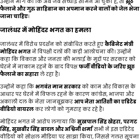
उन्होंने मांग की कि अब जब सच्चाई सामने आ चुकी है, तो
झूठ
फैलाने और गुरु साहिबान का अपमान करने वालों को जेल भेजा
जाना चाहिए
।
जालंधर में मोहिंदर भगत का हमला
जालंधर में विरोध प्रदर्शन को संबोधित करते हुए
कैबिनेट मंत्री
मोहिंदर भगत
ने विपक्षी दलों की कड़ी आलोचना की। उन्होंने
कहा कि विकास और जनता की भलाई के मुद्दों पर सरकार को
घेरने में नाकाम रहने के बाद विपक्ष
फर्जी वीडियो के जरिए झूठ
फैलाने का सहारा
ले रहा है।
उन्होंने कहा कि
भगवंत मान सरकार
को काम और विकास के
आधार पर घेरने में विफल रहने के कारण कांग्रेस, भाजपा और
अकाली दल के नेता जानबूझकर
आप नेता आतिशी का एडिटेड
वीडियो वायरल
कर लोगों को गुमराह कर रहे हैं।
मोहिंदर भगत ने आरोप लगाया कि
सुखपाल सिंह खेहरा, परगट
सिंह, सुखबीर सिंह बादल और अश्विनी शर्मा
सभी ने इस एडिटेड
वीडियो को सोशल मीडिया पर साझा किया, जिससे गलत सूचना