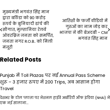
Post
मुख्यमंत्री भगवंत सिंह मान
द्वारा बठिंडा को 90 करोड़
navigation
आतिशी के फर्जी वीडियो में
रुपये के बुनियादी ढांचे की
गुरुओं का नाम जोड़ कर
सौगात, मुल्तानिया रेलवे
भाजपा ने की बेअदबी – CM
ओवरब्रिज जनता को समर्पित,
भगवंत सिंह मान
जनता नगर R.O.B.. को मिली
मंजूरी
Related Posts
Punjab में Toll Plazas पर नई Annual Pass Scheme
शुरू – 3 हजार रुपए में 200 Trips, अब आसान होगा
Travel
देशभर के टोल प्लाज़ा पर नेशनल हाईवे अथॉरिटी ऑफ इंडिया (NHAI) ने
एक नई सालाना…