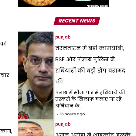
RECENT NEWS
punjab
 की
तरनतारन में बड़ी कामयाबी,
BSF और पंजाब पुलिस ने
हथियारों की बड़ी खेप बरामद
रचार
की
पंजाब में सीमा पार से हथियारों की
तस्करी के खिलाफ चलाए जा रहे
अभियान के…
16 hours ago
punjab
े काम,
अमन अरोड़ा ने शाहकोट हलके