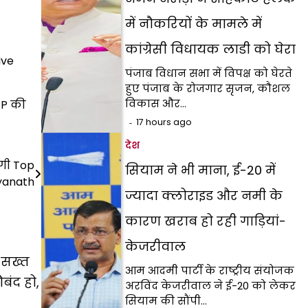
में नौकरियों के मामले में
कांग्रेसी विधायक लाडी को घेरा
ive
पंजाब विधान सभा में विपक्ष को घेरते
हुए पंजाब के रोजगार सृजन, कौशल
विकास और…
BJP की
17 hours ago
देश
एगी Top
सियाम ने भी माना, ई-20 में
tyanath
ज्यादा क्लोराइड और नमी के
कारण खराब हो रही गाड़ियां-
केजरीवाल
 सख्त
आम आदमी पार्टी के राष्ट्रीय संयोजक
ौबंद हो,
अरविंद केजरीवाल ने ई-20 को लेकर
सियाम की सौंपी…