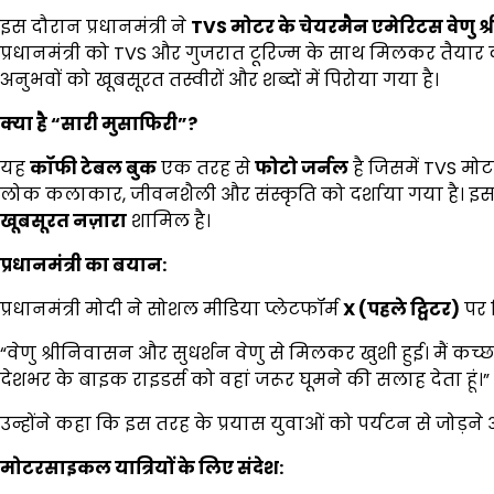
इस दौरान प्रधानमंत्री ने
TVS
मोटर के चेयरमैन एमेरिटस वेणु श
प्रधानमंत्री को TVS और गुजरात टूरिज्म के साथ मिलकर तैयार
अनुभवों को खूबसूरत तस्वीरों और शब्दों में पिरोया गया है।
क्या है
“
सारी मुसाफिरी
”?
यह
कॉफी टेबल बुक
एक तरह से
फोटो जर्नल
है जिसमें TVS मोट
लोक कलाकार, जीवनशैली और संस्कृति को दर्शाया गया है। इसम
खूबसूरत नज़ारा
शामिल है।
प्रधानमंत्री का बयान:
प्रधानमंत्री मोदी ने सोशल मीडिया प्लेटफॉर्म
X (
पहले ट्विटर)
पर 
“वेणु श्रीनिवासन और सुधर्शन वेणु से मिलकर खुशी हुई। मैं कच
देशभर के बाइक राइडर्स को वहां जरूर घूमने की सलाह देता हूं।”
उन्होंने कहा कि इस तरह के प्रयास युवाओं को पर्यटन से जोड़न
मोटरसाइकल यात्रियों के लिए संदेश: