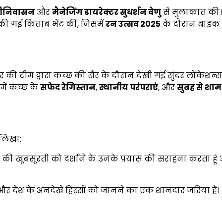
्रीनिवासन
और
मैनेजिंग डायरेक्टर सुधर्शन वेणु
से मुलाकात की। 
 की गई किताब भेंट की, जिसमें
रन उत्सव 2025
के दौरान बाइक 
र की टीम द्वारा कच्छ की सैर के दौरान देखी गई सुंदर लोकेशन्स,
ें कच्छ के
सफेद रेगिस्तान
,
स्थानीय परंपराएं
, और
सुबह से शा
लिखा:
्छ की खूबसूरती को दर्शाने के उनके प्रयास की सराहना करता हूं
े और देश के अनदेखे हिस्सों को जानने का एक शानदार जरिया हैं।