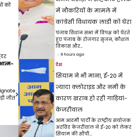
ओं को
में नौकरियों के मामले में
कांग्रेसी विधायक लाडी को घेरा
पंजाब विधान सभा में विपक्ष को घेरते
हुए पंजाब के रोजगार सृजन, कौशल
विकास और…
9 hours ago
ंदर
 आत्म-
देश
सियाम ने भी माना, ई-20 में
ज्यादा क्लोराइड और नमी के
signate
ड़ी जीत
कारण खराब हो रही गाड़ियां-
केजरीवाल
आम आदमी पार्टी के राष्ट्रीय संयोजक
अरविंद केजरीवाल ने ई-20 को लेकर
सियाम की सौंपी…