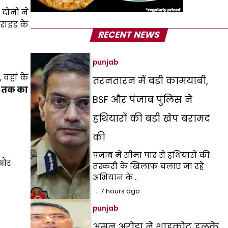
दोनों ने
राइड के
RECENT NEWS
punjab
 वहां के
तरनतारन में बड़ी कामयाबी,
म तक का
BSF और पंजाब पुलिस ने
हथियारों की बड़ी खेप बरामद
की
पंजाब में सीमा पार से हथियारों की
 और
तस्करी के खिलाफ चलाए जा रहे
अभियान के…
7 hours ago
punjab
अमन अरोड़ा ने शाहकोट हलके