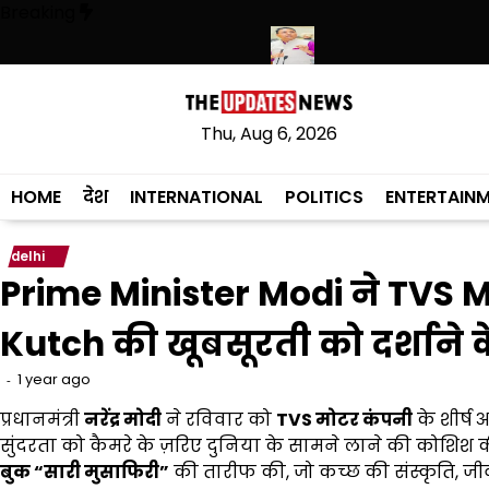
Skip
Breaking
to
content
लिस ने हथियारों की बड़ी खेप बरामद की
अमन अरोड़ा ने शाहकोट हलके में नौकरियों
Thu, Aug 6, 2026
HOME
देश
INTERNATIONAL
POLITICS
ENTERTAIN
delhi
Prime Minister Modi ने TVS 
Kutch की खूबसूरती को दर्शाने 
1 year ago
प्रधानमंत्री
नरेंद्र मोदी
ने रविवार को
TVS
मोटर कंपनी
के शीर्ष
सुंदरता को कैमरे के ज़रिए दुनिया के सामने लाने की कोशिश 
बुक “सारी मुसाफिरी”
की तारीफ की, जो कच्छ की संस्कृति, जीव