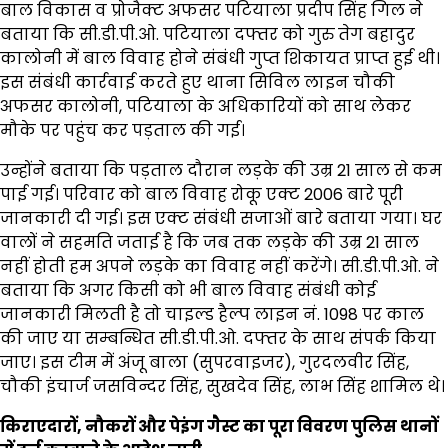
बाल विकास व प्रोजैक्ट अफसर पटियाला प्रदीप सिंह गिल ने
बताया कि सी.डी.पी.ओ. पटियाला दफ्तर को गुरु तेग बहादुर
कालोनी में बाल विवाह होने संबंधी गुप्त शिकायत प्राप्त हुई थी।
इस संबंधी कार्रवाई करते हुए थाना सिविल लाइन चौकी
अफसर कालोनी, पटियाला के अधिकारियों को साथ लेकर
मौके पर पहुंच कर पड़ताल की गई।
उन्होंने बताया कि पड़ताल दौरान लड़के की उम्र 21 साल से कम
पाई गई। परिवार को बाल विवाह रोकू एक्ट 2006 बारे पूरी
जानकारी दी गई। इस एक्ट संबंधी सजाओं बारे बताया गया। घर
वालों ने सहमति जताई है कि जब तक लड़के की उम्र 21 साल
नहीं होती हम अपने लड़के का विवाह नहीं करेंगे। सी.डी.पी.ओ. ने
बताया कि अगर किसी को भी बाल विवाह संबंधी कोई
जानकारी मिलती है तो चाइल्ड हैल्प लाइन नं. 1098 पर काल
की जाए या सम्बन्धित सी.डी.पी.ओ. दफ्तर के साथ संपर्क किया
जाए। इस टीम में अंजू बाला (सुपरवाइजर), गुरदलवीर सिंह,
चौकी इंचार्ज जसविन्दर सिंह, सुखदेव सिंह, लाभ सिंह शामिल थे।
किराएदारों, नौकरों और पेइंग गैस्ट का पूरा विवरण पुलिस थानों