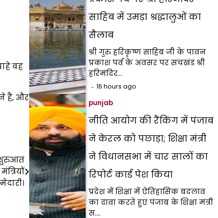
साहिब में उमड़ा श्रद्धालुओं का
सैलाब
श्री गुरु हरिकृष्ण साहिब जी के पावन
प्रकाश पर्व के अवसर पर सचखंड श्री
ाहे वह
हरिमंदिर…
16 hours ago
 हैं, और
punjab
नीति आयोग की रैंकिंग में पंजाब
ने केरल को पछाड़ा; शिक्षा मंत्री
ने विधानसभा में चार सालों का
 शुरुआत
त्रियों
रिपोर्ट कार्ड पेश किया
मेदारी।
प्रदेश में शिक्षा में ऐतिहासिक बदलाव
का दावा करते हुए पंजाब के शिक्षा मंत्री
स.…