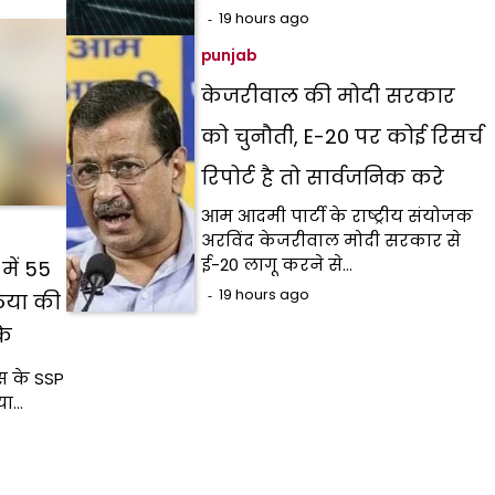
19 hours ago
punjab
केजरीवाल की मोदी सरकार
को चुनौती, E-20 पर कोई रिसर्च
रिपोर्ट है तो सार्वजनिक करे
आम आदमी पार्टी के राष्ट्रीय संयोजक
अरविंद केजरीवाल मोदी सरकार से
ई-20 लागू करने से…
ें ₹55
19 hours ago
िया की
के
स के SSP
या…