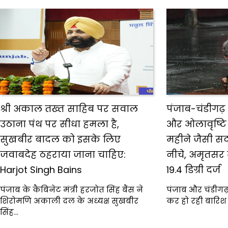
श्री अकाल तख्त साहिब पर सवाल
पंजाब-चंडीगढ़
उठाना पंथ पर सीधा हमला है,
और ओलावृष्टि
सुखबीर बादल को इसके लिए
महीने जैसी सर्
जवाबदेह ठहराया जाना चाहिए:
नीचे, अमृतसर
Harjot Singh Bains
19.4 डिग्री दर्ज
पंजाब के कैबिनेट मंत्री हरजोत सिंह बैंस ने
पंजाब और चंडीगढ़
शिरोमणि अकाली दल के अध्यक्ष सुखबीर
कर हो रही बारिश 
सिंह…