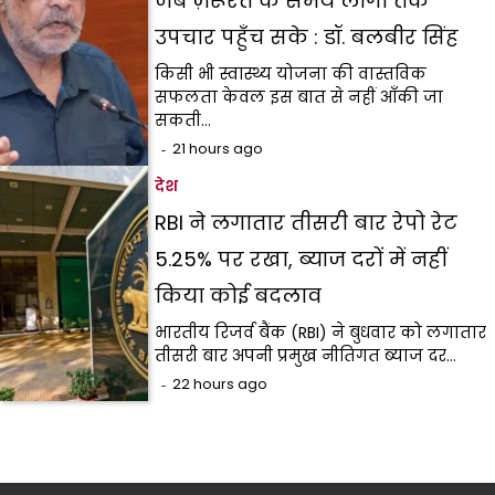
जब ज़रूरत के समय लोगों तक
उपचार पहुँच सके : डॉ. बलबीर सिंह
किसी भी स्वास्थ्य योजना की वास्तविक
सफलता केवल इस बात से नहीं आँकी जा
सकती…
21 hours ago
देश
RBI ने लगातार तीसरी बार रेपो रेट
5.25% पर रखा, ब्याज दरों में नहीं
किया कोई बदलाव
भारतीय रिजर्व बैंक (RBI) ने बुधवार को लगातार
तीसरी बार अपनी प्रमुख नीतिगत ब्याज दर…
22 hours ago