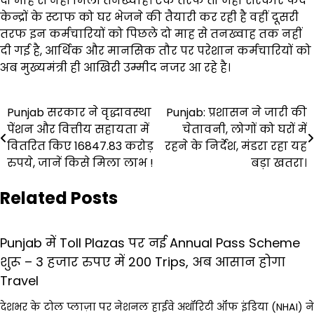
दो माह से नहीं मिली तनख्वाह। एक तरफ तो जहां सरकार फर्द
केन्द्रों के स्टाफ को घर भेजने की तैयारी कर रही है वहीं दूसरी
तरफ इन कर्मचारियों को पिछले दो माह से तनख्वाह तक नहीं
दी गई है, आर्थिक और मानसिक तौर पर परेशान कर्मचारियों को
अब मुख्यमंत्री ही आखिरी उम्मीद नजर आ रहे है।
Post
Punjab सरकार ने वृद्धावस्था
Punjab: प्रशासन ने जारी की
पेंशन और वित्तीय सहायता में
चेतावनी, लोगों को घरों में
navigation
वितरित किए 16847.83 करोड़
रहने के निर्देश, मंडरा रहा यह
रुपये, जानें किसे मिला लाभ !
बड़ा खतरा।
Related Posts
Punjab में Toll Plazas पर नई Annual Pass Scheme
शुरू – 3 हजार रुपए में 200 Trips, अब आसान होगा
Travel
देशभर के टोल प्लाज़ा पर नेशनल हाईवे अथॉरिटी ऑफ इंडिया (NHAI) ने