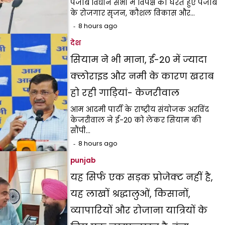
पंजाब विधान सभा में विपक्ष को घेरते हुए पंजाब
के रोजगार सृजन, कौशल विकास और…
8 hours ago
देश
सियाम ने भी माना, ई-20 में ज्यादा
क्लोराइड और नमी के कारण खराब
हो रही गाड़ियां- केजरीवाल
आम आदमी पार्टी के राष्ट्रीय संयोजक अरविंद
केजरीवाल ने ई-20 को लेकर सियाम की
सौंपी…
8 hours ago
punjab
यह सिर्फ एक सड़क प्रोजेक्ट नहीं है,
यह लाखों श्रद्धालुओं, किसानों,
व्यापारियों और रोजाना यात्रियों के