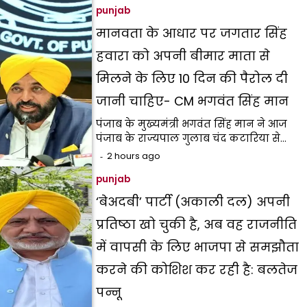
punjab
मानवता के आधार पर जगतार सिंह
हवारा को अपनी बीमार माता से
मिलने के लिए 10 दिन की पैरोल दी
जानी चाहिए- CM भगवंत सिंह मान
पंजाब के मुख्यमंत्री भगवंत सिंह मान ने आज
पंजाब के राज्यपाल गुलाब चंद कटारिया से…
2 hours ago
punjab
‘बेअदबी’ पार्टी (अकाली दल) अपनी
प्रतिष्ठा खो चुकी है, अब वह राजनीति
में वापसी के लिए भाजपा से समझौता
करने की कोशिश कर रही है: बलतेज
पन्नू