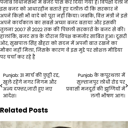
पंजाब विधानसभा में बजट पास कर दिया गया है। विपक्षी दलों ने
इस बजट को आधारहीन बताते हुए दलील दी कि सरकार ने
अपने किसी भी वादे को पूरा नहीं किया। जबकि, वित्त मंत्री ने इसे
अपने कार्यकाल का सबसे अच्छा बजट बताया और इसकी
तुलना 2007 से 2022 तक की पिछली सरकारों के बजट से की।
हालांकि, बजट सत्र के दौरान विपक्ष कमजोर साबित हुआ। दूसरी
ओर, सुखपाल सिंह खैहरा को सदन में अपनी बात रखने का
मौका नहीं मिला, जिसके कारण वे इस मुद्दे पर सोशल मीडिया
पर चर्चा कर रहे हैं
Post
Punjab: 31 मार्च की छुट्टी रद्द,
Punjab के कपूरथला में
खुले रहेंगे नगर निगम और
सुल्तानपुर लोधी रोड पर
navigation
अन्य दफ्तर,जारी हुए नए
प्रवासी मजदूरों की झुग्गियों में
आदेश।
लगी भीषण आग।
Related Posts