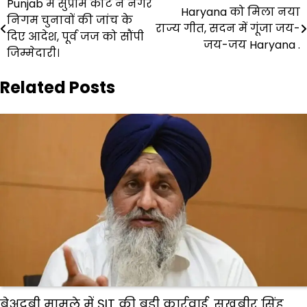
Post
Punjab में सुप्रीम कोर्ट ने नगर
Haryana को मिला नया
निगम चुनावों की जांच के
navigation
राज्य गीत, सदन में गूंजा जय-
दिए आदेश, पूर्व जज को सौंपी
जय-जय Haryana .
जिम्मेदारी।
Related Posts
बेअदबी मामले में SIT की बड़ी कार्रवाई, सुखबीर सिंह