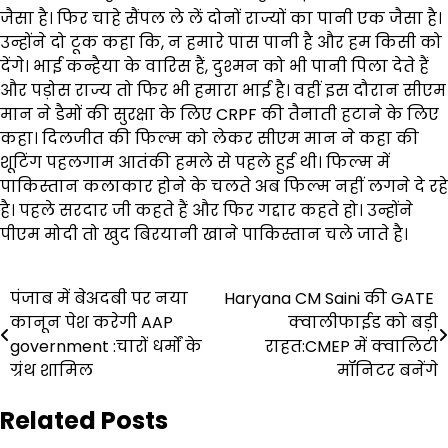
जैसा है। फिर चाहे सैंपल ले लें दोनों राज्यों का पानी एक जैसा है।
उन्होंने दो टूक कहा कि, न हमारे पास पानी है और हम किसी को
देंगे। भाई कन्हैया के वारिस हैं, दुश्मन को भी पानी पिला देते हैं
और पड़ोस राज्य तो फिर भी हमारा भाई है। वहीं इस दौरान सीएम
मान ने डैमों की सुरक्षा के लिए CRPF की तैनाती हटाने के लिए
कहा। दिलजीत की फिल्म को लेकर सीएम मान ने कहा की
शूटिंग पहलगाम आतंकी हमले से पहले हुई थी। फिल्म में
पाकिस्तान कलाकार होने के चलते अब फिल्म नहीं लगने दे रहे
है। पहले सरदार जी कहते हैं और फिर गद्दार कहते हो। उन्होंने
पीएम मोदी तो खुद बिरयानी खाने पाकिस्तान चले जाते है।
Post
पंजाब में बेअदबी पर नया
Haryana CM Saini की GATE ​​​​​​​
कानून पेश करेगी AAP
क्वालीफाईड को बड़ी
navigation
government :चारों धर्मों के
राहत:CMEP में क्वालिटी
ग्रंथ शामिल
मॉनिटर बनेंगे
Related Posts