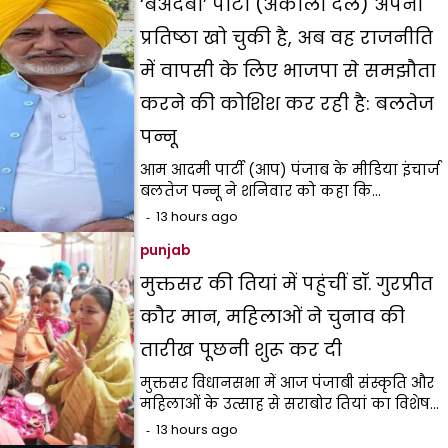
‘बेअदबी’ पार्टी (अकाली दल) अपनी
प्रतिष्ठा खो चुकी है, अब वह राजनीति
में वापसी के लिए भाजपा से समझौता
करने की कोशिश कर रही है: बलतेज
पन्नू
आम आदमी पार्टी (आप) पंजाब के मीडिया इंचार्ज
बलतेज पन्नू ने शनिवार को कहा कि…
13 hours ago
punjab
मुक्तसर की तियां में पहुंचीं डॉ. गुरप्रीत
कौर मान, महिलाओं ने चुनाव की
तारीख पूछनी शुरू कर दी
मुक्तसर विधानसभा में आज पंजाबी संस्कृति और
महिलाओं के उत्साह से सराबोर तियां का विशेष…
13 hours ago