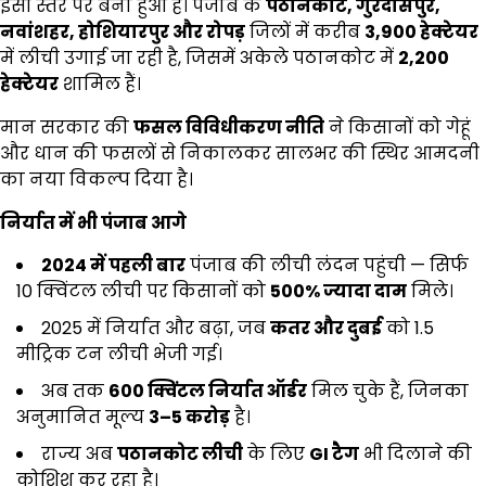
इसी स्तर पर बना हुआ है। पंजाब के
पठानकोट
,
गुरदासपुर
,
नवांशहर
,
होशियारपुर और रोपड़
जिलों में करीब
3,900
हेक्टेयर
में लीची उगाई जा रही है, जिसमें अकेले पठानकोट में
2,200
हेक्टेयर
शामिल हैं।
मान सरकार की
फसल विविधीकरण नीति
ने किसानों को गेहूं
और धान की फसलों से निकालकर सालभर की स्थिर आमदनी
का नया विकल्प दिया है।
निर्यात में भी पंजाब आगे
2024
में पहली बार
पंजाब की लीची लंदन पहुंची — सिर्फ
10 क्विंटल लीची पर किसानों को
500%
ज्यादा दाम
मिले।
2025 में निर्यात और बढ़ा, जब
कतर और दुबई
को 1.5
मीट्रिक टन लीची भेजी गई।
अब तक
600
क्विंटल निर्यात ऑर्डर
मिल चुके हैं, जिनका
अनुमानित मूल्य
₹3–5
करोड़
है।
राज्य अब
पठानकोट लीची
के लिए
GI
टैग
भी दिलाने की
कोशिश कर रहा है।