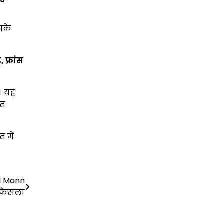
इसके
ड
,
फ्रांस
। यह
रत
 में
CM Mann
 फैसला