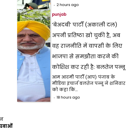
2 hours ago
punjab
‘बेअदबी’ पार्टी (अकाली दल)
अपनी प्रतिष्ठा खो चुकी है, अब
वह राजनीति में वापसी के लिए
भाजपा से समझौता करने की
कोशिश कर रही है: बलतेज पन्नू
आम आदमी पार्टी (आप) पंजाब के
मीडिया इंचार्ज बलतेज पन्नू ने शनिवार
को कहा कि…
18 hours ago
ान
ुवाओं