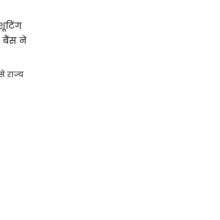
शूटिंग
बैंस ने
े राज्य