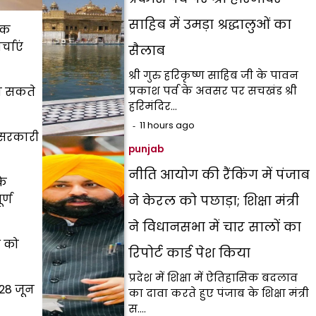
साहिब में उमड़ा श्रद्धालुओं का
ठक
्चाएं
सैलाब
श्री गुरु हरिकृष्ण साहिब जी के पावन
प्रकाश पर्व के अवसर पर सचखंड श्री
हो सकते
हरिमंदिर…
11 hours ago
य सरकारी
punjab
नीति आयोग की रैंकिंग में पंजाब
के
र्ण
ने केरल को पछाड़ा; शिक्षा मंत्री
ने विधानसभा में चार सालों का
श को
रिपोर्ट कार्ड पेश किया
प्रदेश में शिक्षा में ऐतिहासिक बदलाव
 28 जून
का दावा करते हुए पंजाब के शिक्षा मंत्री
स.…