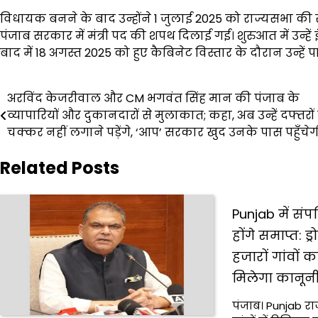
विधायक बनने के बाद उन्होंने 1 जुलाई 2025 को राज्यसभा की सद
पंजाब सरकार में मंत्री पद की शपथ दिलाई गई। शुरुआत में उन्हें 
बाद में 18 अगस्त 2025 को हुए कैबिनेट विस्तार के दौरान उन्हें प
Post
अरविंद केजरीवाल और CM भगवंत सिंह मान की पंजाब के
व्यापारियों और दुकानदारों से मुलाकात; कहा, अब उन्हें दफ्तरों
navigation
चक्कर नहीं लगाने पड़ेंगे, ‘आप’ सरकार खुद उनके पास पहुँचेग
Related Posts
Punjab में संपत
होंगे समाप्त: ड
हजारों गांवों क
मिलेगा कानून
पंजाब। Punjab राज