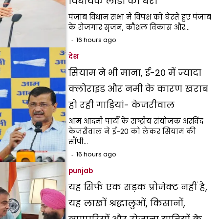
विधायक लाडी को घेरा
पंजाब विधान सभा में विपक्ष को घेरते हुए पंजाब
के रोजगार सृजन, कौशल विकास और…
16 hours ago
देश
सियाम ने भी माना, ई-20 में ज्यादा
क्लोराइड और नमी के कारण खराब
हो रही गाड़ियां- केजरीवाल
आम आदमी पार्टी के राष्ट्रीय संयोजक अरविंद
केजरीवाल ने ई-20 को लेकर सियाम की
सौंपी…
16 hours ago
punjab
यह सिर्फ एक सड़क प्रोजेक्ट नहीं है,
यह लाखों श्रद्धालुओं, किसानों,