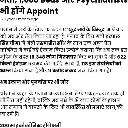
भी होंगे Appoint
1 year 1 month ago
पंजाब में नशे के खिलाफ छेड़े गए ‘
युद्ध नशे के विरुद्ध
’ अभियान
को अब और तेज किया जा रहा है। पंजाब के वित्त मंत्री
हरपाल
सिंह चीमा
ने मंत्री
तरुणप्रीत सोंध
के साथ एक अहम प्रेस
कॉन्फ्रेंस में कई बड़े ऐलान किए। उन्होंने बताया कि अब तक इस
मुहिम के तहत
16,348
लोग गिरफ्तार
किए जा चुके हैं और
622
किलो हेरोइन
बरामद की गई है। साथ ही,
118
ड्रग संपत्तियों को
ध्वस्त
किया गया है और
₹11
करोड़ नकद
जब्त किए गए हैं।
अब इलाज और पुनर्वास पर भी ज़ोर
चीमा ने कहा कि पंजाब सरकार अब सिर्फ पकड़-धकड़ तक ही
सीमित नहीं रहेगी, बल्कि अब नशे के शिकार लोगों के इलाज
और समाज में वापसी के लिए भी
व्यवस्थित योजनाएं
लागू की
जा रही हैं।
200
साइकोलॉजिस्ट होंगे भर्ती