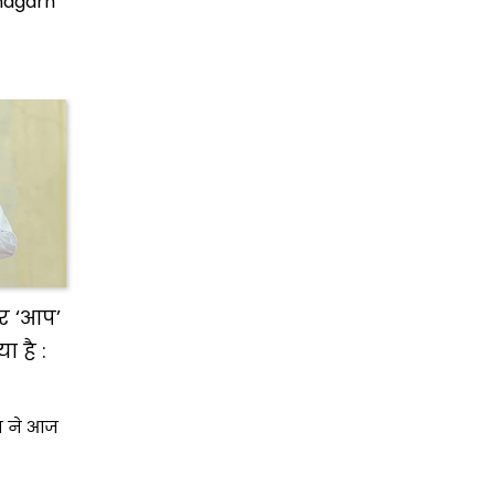
indgarh
िर ‘आप’
 है :
ान ने आज