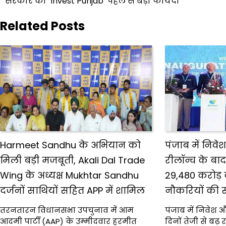
सरकार की ‘Invest Punjab’ पहल से बड़ा फायदा
navigation
Related Posts
Harmeet Sandhu के अभियान को
पंजाब में निवेश
मिली बड़ी मजबूती, Akali Dal Trade
रीलॉन्च के बा
Wing के अध्यक्ष Mukhtar Sandhu
₹29,480 करोड़
दर्जनों साथियों सहित APP में शामिल
नौकरियों की 
तरनतारन विधानसभा उपचुनाव में आम
पंजाब में निवेश
आदमी पार्टी (AAP) के उम्मीदवार हरमीत
दिनों तेजी से बढ़ 