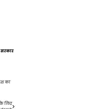
ह सरकार
 देश का
के लिए