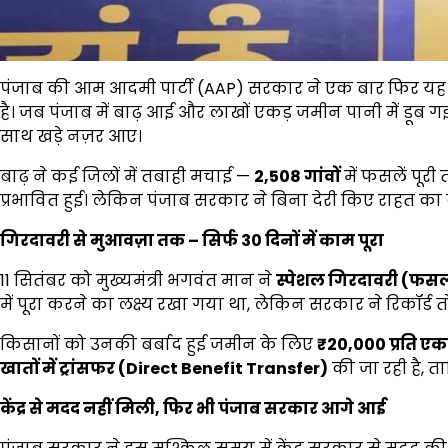
पंजाब की आम आदमी पार्टी (AAP) सरकार ने एक बार फिर यह साब
है। जब पंजाब में बाढ़ आई और लाखों एकड़ जमीन पानी में डूब गई
साथ खड़े नज़र आए।
बाढ़ ने कई जिलों में तबाही मचाई —
2,508
गांवों
में फसलें पूरी
प्रभावित हुई। लेकिन पंजाब सरकार ने बिना देरी किए राहत का
गिरदावरी से मुआवज़ा तक
–
सिर्फ
30
दिनों में काम पूरा
11 सितंबर को मुख्यमंत्री भगवंत मान ने
स्पेशल गिरदावरी (फसल
में पूरा करने का लक्ष्य रखा गया था, लेकिन सरकार ने रिकॉर्ड तो
किसानों को उनकी बर्बाद हुई जमीन के लिए
₹20,000
प्रति एक
खातों में ट्रांसफर (
Direct Benefit Transfer)
की जा रही है, त
केंद्र से मदद नहीं मिली
,
फिर भी पंजाब सरकार आगे आई