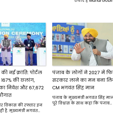
तैयार है Mandi Gob
 की नई क्रांति: पोर्टल
पंजाब के लोगों ने 2027 में फ
द 167% की छलांग,
सरकार लाने का मन बना लिया
 का निवेश और 67,672
CM भगवंत सिंह मान
सौगात
पंजाब के मुख्यमंत्री भगवंत सिंह म
पूरे विश्वास के साथ कहा कि पंजाब…
 और विकास की रफ्तार इन
रही है. मुख्यमंत्री भगवंत…