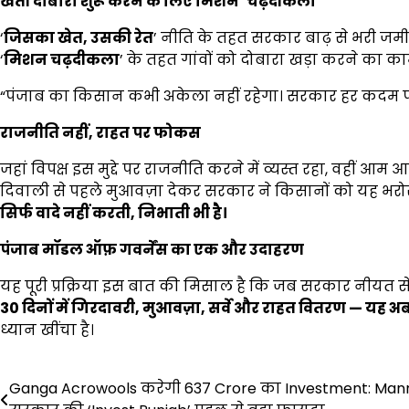
खेती दोबारा शुरू करने के लिए मिशन
‘
चढ़दीकला
‘
‘
जिसका खेत
,
उसकी रेत
’ नीति के तहत सरकार बाढ़ से भरी जमी
‘
मिशन चढ़दीकला
’ के तहत गांवों को दोबारा खड़ा करने का काम
“पंजाब का किसान कभी अकेला नहीं रहेगा। सरकार हर कदम प
राजनीति नहीं
,
राहत पर फोकस
जहां विपक्ष इस मुद्दे पर राजनीति करने में व्यस्त रहा, वहीं आम
दिवाली से पहले मुआवज़ा देकर सरकार ने किसानों को यह भर
सिर्फ वादे नहीं करती
,
निभाती भी है।
पंजाब मॉडल ऑफ़ गवर्नेंस का एक और उदाहरण
यह पूरी प्रक्रिया इस बात की मिसाल है कि जब सरकार नीयत 
30
दिनों में गिरदावरी
,
मुआवज़ा
,
सर्वे और राहत वितरण
—
यह अब
ध्यान खींचा है।
Post
Ganga Acrowools करेगी 637 Crore का Investment: Man