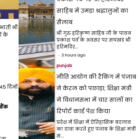
साहिब में उमड़ा श्रद्धालुओं का
सैलाब
िभाती भी
श्री गुरु हरिकृष्ण साहिब जी के पावन
 के
प्रकाश पर्व के अवसर पर सचखंड श्री
हरिमंदिर…
3 hours ago
punjab
नीति आयोग की रैंकिंग में पंजाब
45 दिनों
ने केरल को पछाड़ा; शिक्षा मंत्री
ने विधानसभा में चार सालों का
बैंक
रिपोर्ट कार्ड पेश किया
प्रदेश में शिक्षा में ऐतिहासिक बदलाव
का दावा करते हुए पंजाब के शिक्षा मंत्री
स.…