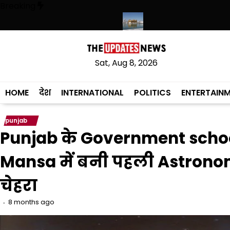
Skip
Breaking
to
content
, संस्कृत लागू करने का फैसला वापस
श्री गुरु हरिकृष्ण साहिब जी के प्रकाश पर्व पर श
Sat, Aug 8, 2026
HOME
देश
INTERNATIONAL
POLITICS
ENTERTAIN
punjab
Punjab के Government schools
Mansa में बनी पहली Astrono
चेहरा
8 months ago