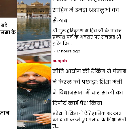
साहिब में उमड़ा श्रद्धालुओं का
सैलाब
बड़े
श्री गुरु हरिकृष्ण साहिब जी के पावन
ानसा के
प्रकाश पर्व के अवसर पर सचखंड श्री
हरिमंदिर…
17 hours ago
punjab
नीति आयोग की रैंकिंग में पंजाब
ने केरल को पछाड़ा; शिक्षा मंत्री
ने विधानसभा में चार सालों का
रिपोर्ट कार्ड पेश किया
ज्ञान
प्रदेश में शिक्षा में ऐतिहासिक बदलाव
का दावा करते हुए पंजाब के शिक्षा मंत्री
स.…