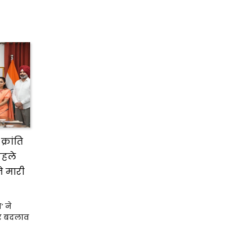
्रांति
 पहले
ने मारी
’ ने
ार बदलाव