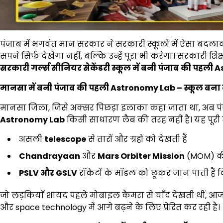
पंजाब में भगवंत मान सरकार ने सरकारी स्कूलों में ऐसा बदलाव
सपने सिर्फ देखेगा नहीं, बल्कि उन्हें पूरा भी करेगा। सरकारी श
सरकारी गर्ल्स सीनियर सेकेंडरी स्कूल में बनी पंजाब की पहली
A
मानसा में बनी पंजाब की पहली
Astronomy Lab –
स्कूल बना 
मानसा जिला, जिसे अक्सर पिछड़ा इलाका कहा जाता था, अब पंजा
Astronomy Lab
किसी साधारण लैब की तरह नहीं है। यह पूरी 
असली
telescope
से तारों और ग्रहों को देखती हैं
Chandrayaan
और
Mars Orbiter Mission
(MOM) की 
PSLV
और
GSLV
रॉकेटों के मॉडल को छूकर जान पाती हैं क
जो लड़कियाँ शायद पहले मोबाइल कैमरा से चाँद देखती थीं, आज व
और space technology में आगे बढ़ने के लिए प्रेरित कर रही है।