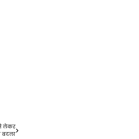
से लेकर
ा बदला