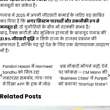
मजबूती का संकेत है।
पंजाब ने 2025 में अपनी जीएसटी कमाई के ज़रिए यह साबित
कर दिया है कि
अगर सिस्टम पारदर्शी और तकनीकी रूप से
मजबूत हो
, तो चुनौतियों के बीच भी तरक्की संभव है।
बाढ़, टैक्स कटौती और मुश्किल हालातों के बावजूद पंजाब की
21.5%
जीएसटी वृद्धि
न सिर्फ राज्य के राजस्व प्रबंधन की
सफलता है, बल्कि यह पूरे देश के लिए एक
प्रेरणादायक उदाहरण
भी है।
Post
Pandori Hasan में Harmeet
अब नौकरी माँगने नहीं, देने
Sandhu को मिल रहा
पर फोकस — CM Mann की
navigation
जबरदस्त समर्थन, गांव-गांव
‘Business Class’ ने Punjab
में दिखा APP के हक में जोश
को बनाया ‘Startup State’!
Related Posts