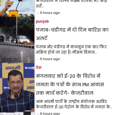
केजरीवाल ने दिल्ली लक्ष्मी योजना मंे कड़ी
शर्तें…
5 hours ago
punjab
पंजाब-चंडीगढ़ में दो दिन बारिश का
अलर्ट
पंजाब और चंडीगढ़ में मानसून एक बार फिर
सक्रिय होने जा रहा है। मौसम विज्ञान…
5 hours ago
देश
मंगलवार को ई-20 के विरोध में
जनता के पत्रों के साथ PM आवास
तक मार्च करेंगे- केजरीवाल
आम आदमी पार्टी के राष्ट्रीय संयोजक अरविंद
केजरीवाल ई-20 पेट्रोल के विरोध में जनता के…
6 hours ago