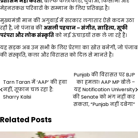
प्रशासन नहीं करती
, बल्कि कलाकारों, युवाओं, किसानों और
मेहनतकश परिवारों के सम्मान के लिए प्रतिबद्ध है।
मुख्यमंत्री मान की अगुवाई में सरकार लगातार ऐसे कदम उठा
रही है, जो पंजाब की
असली पहचान
–
संगीत
,
साहित्य
,
सूफी
परंपरा और लोक संस्कृति
को नई ऊंचाइयों तक ले जा रहे हैं।
यह सड़क अब उन सभी के लिए प्रेरणा का स्रोत बनेगी, जो पंजाब
की संस्कृति, कला और विरासत को दिल से मानते हैं।
Post
Punjab की विरासत पर BJP
Tarn Taran में ‘AAP’ की हवा
का हमला! AAP MP बोले –
navigation
नहीं, तूफान चल रहा है:
यह Notification University
Sharry Kalsi
की Senate को भंग नहीं कर
सकता, “Punjab नहीं दबेगा”
Related Posts