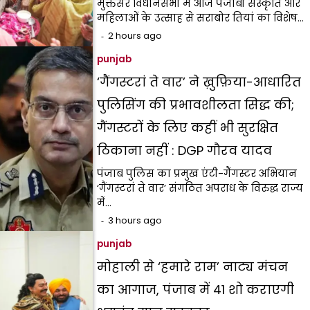
मुक्तसर विधानसभा में आज पंजाबी संस्कृति और
महिलाओं के उत्साह से सराबोर तियां का विशेष…
2 hours ago
punjab
‘गैंगस्टरां ते वार’ ने ख़ुफ़िया-आधारित
पुलिसिंग की प्रभावशीलता सिद्ध की;
गैंगस्टरों के लिए कहीं भी सुरक्षित
ठिकाना नहीं : DGP गौरव यादव
पंजाब पुलिस का प्रमुख एंटी-गैंगस्टर अभियान
‘गैंगस्टरां ते वार’ संगठित अपराध के विरुद्ध राज्य
में…
3 hours ago
punjab
मोहाली से ‘हमारे राम’ नाट्य मंचन
का आगाज, पंजाब में 41 शो कराएगी