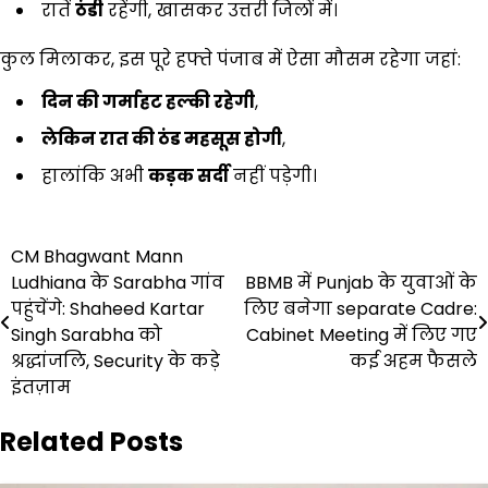
रातें
ठंडी
रहेंगी, खासकर उत्तरी जिलों में।
कुल मिलाकर, इस पूरे हफ्ते पंजाब में ऐसा मौसम रहेगा जहां:
दिन की गर्माहट हल्की रहेगी
,
लेकिन रात की ठंड महसूस होगी
,
हालांकि अभी
कड़क सर्दी
नहीं पड़ेगी।
Post
CM Bhagwant Mann
Ludhiana के Sarabha गांव
BBMB में Punjab के युवाओं के
navigation
पहुंचेंगे: Shaheed Kartar
लिए बनेगा separate Cadre:
Singh Sarabha को
Cabinet Meeting में लिए गए
श्रद्धांजलि, Security के कड़े
कई अहम फैसले
इंतज़ाम
Related Posts