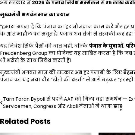
अब सरकार ने
2026
के पंजाब निवेश सम्मेलन
में
₹5
लाख करोड
मुख्यमंत्री भगवंत मान का बयान
“हमारा सपना है कि पंजाब का हर नौजवान काम करे और हर घ
के शांत माहौल का सबूत है। पंजाब अब तेजी से तरक्की कर रहा 
यह निवेश सिर्फ पैसों की बात नहीं, बल्कि
पंजाब के युवाओं
,
परि
Freudenberg Group का प्रोजेक्ट यह साबित करता है कि जब स
भी भरोसे के साथ निवेश करती हैं।
मुख्यमंत्री भगवंत मान की सरकार अब हर पंजाबी के लिए
बेहत
पंजाब का यह नया दौर “खेतों की धरती” से आगे बढ़कर “इंडस्ट्
Post
Tarn Taran Bypoll से पहले AAP को मिला बड़ा समर्थन — Ex
Servicemen, Congress और Akali नेताओं ने थामा झाड़ू
navigation
Related Posts