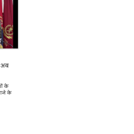
; अब
ों के
ाने के