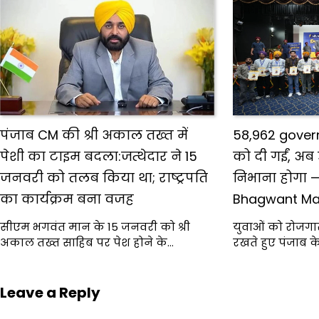
पंजाब CM की श्री अकाल तख्त में
58,962 gover
पेशी का टाइम बदला:जत्थेदार ने 15
को दी गईं, अब उ
जनवरी को तलब किया था; राष्ट्रपति
निभाना होगा —
का कार्यक्रम बना वजह
Bhagwant M
सीएम भगवंत मान के 15 जनवरी को श्री
युवाओं को रोजगा
अकाल तख्त साहिब पर पेश होने के…
रखते हुए पंजाब के
Leave a Reply