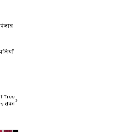
 पंजाब
पनियाँ
या Tree
rs तक!