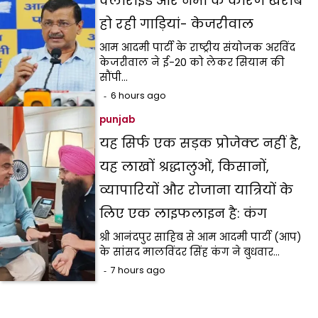
क्लोराइड और नमी के कारण खराब
हो रही गाड़ियां- केजरीवाल
आम आदमी पार्टी के राष्ट्रीय संयोजक अरविंद
केजरीवाल ने ई-20 को लेकर सियाम की
सौंपी…
6 hours ago
punjab
यह सिर्फ एक सड़क प्रोजेक्ट नहीं है,
यह लाखों श्रद्धालुओं, किसानों,
व्यापारियों और रोजाना यात्रियों के
लिए एक लाइफलाइन है: कंग
श्री आनंदपुर साहिब से आम आदमी पार्टी (आप)
के सांसद मालविंदर सिंह कंग ने बुधवार…
7 hours ago