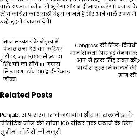
वाले अपमान को न तो भूलेगा और न ही माफ करेगा। पंजाब के
लोग कांग्रेस का असली चेहरा जानते हैं और आने वाले समय में
उन्हें मुंहतोड़ जवाब देंगे।
Post
मान सरकार के नेतृत्व में
Congress की सिख-विरोधी
पंजाब बना देश का करियर
navigation
मानसिकता फिर हुई बेनकाब:
लीडर, जहां 5,000 से ज़्यादा
‘आप’ ने हरक सिंह रावत को
शिक्षकों को सीधे IIT मद्रास
पार्टी से तुरंत निकालने की
सिखाएगा टॉप 100 हाई-डिमांड
मांग की
जॉब्स।
Related Posts
Punjab: आप सरकार ने नयागांव और कांसल में इको-
सेंसिटिव जोन की सीमा 100 मीटर तक घटाने के लिए
सुप्रीम कोर्ट से ली मंजूरी।