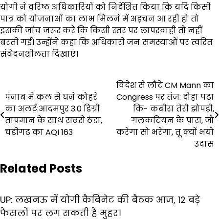
योगी ने वरिष्ठ अधिकारियों को निर्देशित किया कि यदि किसी
पात्र को योजनाओं का लाभ मिलने में अड़चन आ रही हो तो
इसकी जांच जरूर करें कि किसी स्तर पर लापरवाही तो नहीं
बरती गई। उन्होंने कहा कि अधिकारी जन समस्याओं पर त्वरित
संवेदनशीलता दिखाएं।
Post
विदेश से लौटे CM Mann का
पंजाब में कल से घने कोहरे
Congress पर तंज: दोहा पढ़ा
navigation
का अलर्ट:आदमपुर 3.0 डिग्री
कि- कबीरा तेरी झोपड़ी,
तापमान के साथ सबसे ठंडा,
गलकटियन के पास, जो
चंडीगढ़ का AQI 163
करेगा सो भरेगा, तू क्यों भयो
उदास
Related Posts
UP: लखनऊ में योगी कैबिनेट की बैठक आज, 12 बड़े
फैसलों पर लग सकती है मुहर।