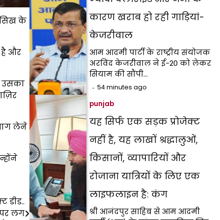
कारण खराब हो रही गाड़ियां-
र सिख के
केजरीवाल
 है और
आम आदमी पार्टी के राष्ट्रीय संयोजक
अरविंद केजरीवाल ने ई-20 को लेकर
सियाम की सौंपी…
ुए उसका
54 minutes ago
ाज़िर
punjab
यह सिर्फ एक सड़क प्रोजेक्ट
भाग लेने
नहीं है, यह लाखों श्रद्धालुओं,
किसानों, व्यापारियों और
होंने
रोजाना यात्रियों के लिए एक
लाइफलाइन है: कंग
ट डीड..
श्री आनंदपुर साहिब से आम आदमी
ं पर लग