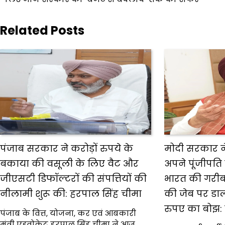
navigation
Related Posts
पंजाब सरकार ने करोड़ों रुपये के
मोदी सरकार न
बकाया की वसूली के लिए वैट और
अपने पूंजीपति
जीएसटी डिफॉल्टरों की संपत्तियों की
भारत की गरी
नीलामी शुरू की: हरपाल सिंह चीमा
की जेब पर डा
रुपए का बोझ:
पंजाब के वित्त, योजना, कर एवं आबकारी
मंत्री एडवोकेट हरपाल सिंह चीमा ने आज