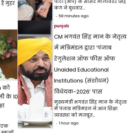
पार्टी (आप) के सांसद मालविंदर सिंह
है मुहर
कंग ने बुधवार…
58 minutes ago
punjab
CM भगवंत सिंह मान के नेतृत्व
में मंत्रिमंडल द्वारा ‘पंजाब
रेगुलेशन ऑफ फीस ऑफ
Unaided Educational
Institutions (संशोधन)
n को
विधेयक-2026’ पास
ी के 10
मुख्यमंत्री भगवंत सिंह मान के नेतृत्व
षा
में पंजाब मंत्रिमंडल ने आज शिक्षा
व्यवस्था को मजबूत…
1 hour ago
ो एक
स्कूलों…