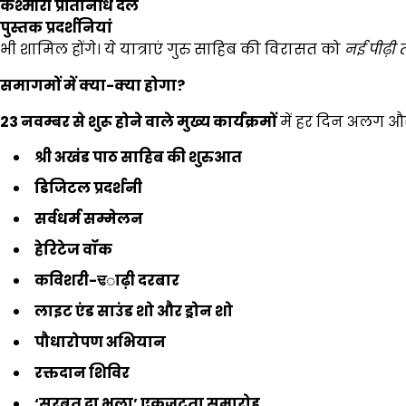
कश्मीरी प्रतिनिधि दल
पुस्तक प्रदर्शनियां
भी शामिल होंगे। ये यात्राएं गुरु साहिब की विरासत को
नई पीढ़ी त
समागमों में क्या-क्या होगा
?
23
नवम्बर से शुरू होने वाले मुख्य कार्यक्रमों
में हर दिन अलग और
श्री अखंड पाठ साहिब की शुरुआत
डिजिटल प्रदर्शनी
सर्वधर्म सम्मेलन
हेरिटेज वॉक
कविशरी-
ਢ
ाढ़ी दरबार
लाइट एंड साउंड शो और ड्रोन शो
पौधारोपण अभियान
रक्तदान शिविर
‘
सरबत दा भला’
एकजुटता समारोह