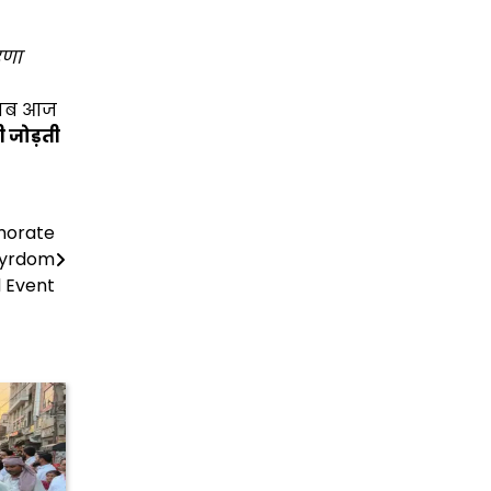
ेरणा
ंजाब आज
 जोड़ती
morate
tyrdom
d Event