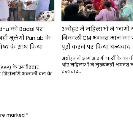
dhu को Badal पर
अबोहर में महिलाओं ने ‘जागो या
ीं भूलेगी Punjab के
निकालीःCM भगवंत मान का ग
िष्य के साथ किया
पूरी करने पर किया धन्यवाद
अबोहर में आम आदमी पार्टी के कार्य
और महिलाओं ने मुख्यमंत्री भगवंत
(AAP) के उम्मीदवार
धन्यवाद…
 ने शिरोमणि अकाली दल के
 are marked
*