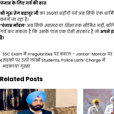
पंजाब के लिए गर्व की बात
श्री गुरु तेग बहादुर जी
का 350वां शहीदी पर्व अब सिर्फ एक धा
बनने जा रहा है।
‘
पंजाब मॉडल’
अब सिर्फ
स्वास्थ्य
या
शिक्षा
तक सीमित नहीं, बल्
गर्व कर सकता है कि उसके पास एक ऐसी सरकार है जो
अपने इ
है।
Post
SSC Exam में Irregularities पर बवाल – Jantar-Mantar पर
सड़कों पर उतरे लाखों Students, Police Lathi-Charge ने
navigation
भड़काया गुस्सा
Related Posts