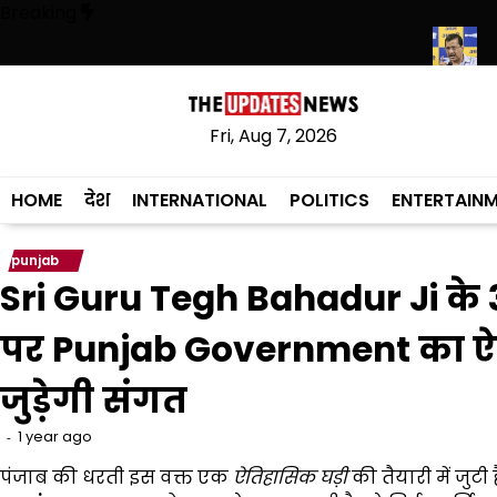
Skip
Breaking
to
content
 शिक्षा मंत्री ने विधानसभा में चार सालों का रिपोर्ट कार्ड पेश किया
केजरीवाल की मोद
Fri, Aug 7, 2026
HOME
देश
INTERNATIONAL
POLITICS
ENTERTAIN
punjab
Sri Guru Tegh Bahadur Ji क
पर Punjab Government का ऐत
जुड़ेगी संगत
1 year ago
पंजाब की धरती इस वक्त एक
ऐतिहासिक घड़ी
की तैयारी में जुटी