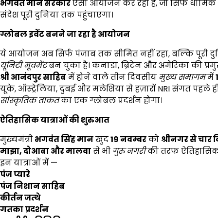
भगवंत मान सरकार
ऐसा आयोजन कर रही है, जो सिर्फ धार्मिक 
संदेश पूरी दुनिया तक पहुंचाएगा।
ग्लोबल इवेंट बनने जा रहा है आयोजन
ये आयोजन अब सिर्फ पंजाब तक सीमित नहीं रहा, बल्कि पूरी दुन
यूनिटी मूवमेंट
बन चुका है। कनाडा, ब्रिटेन और अमेरिका की प्रमुख
श्री आनंदपुर साहिब
में होने वाले तीन दिवसीय
मुख्य समागम
में
यूके, ऑस्ट्रेलिया, दुबई और मलेशिया से हज़ारों NRI संगत पहले 
सांस्कृतिक ताकत
का एक ग्लोबल प्रदर्शन होगा।
ऐतिहासिक यात्राओं की शुरुआत
मुख्यमंत्री
भगवंत सिंह मान
खुद
19
नवम्बर
को
श्रीनगर से चार
माझा,
दोआबा और मालवा
से भी
गुरु नगरी
की तरफ ऐतिहासिक य
इन यात्राओं में —
पंज प्यारे
पंज निशान साहिब
कीर्तन जत्थे
गतका प्रदर्शन