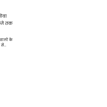
ेवा
बजे तक
ालों के
से…