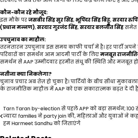
सरकार ने अब तक आम लोगों के लिए कई काम किए हैं और उन्हें प
कौन-कौन रहे मौजूद:
इस मौके पर
जसबीर सिंह सुर सिंह
,
भूपिंदर सिंह बिट्टू
,
सरदार रुपिंद
(प्रधान मन्नण)
,
सरदार गुरजंट सिंह
,
सरदार बलजीत सिंह
समेत 
उपचुनाव का माहौल:
तरनतारन उपचुनाव इस समय काफी चर्चा में है। हर पार्टी अपने 
परिवारों का समर्थन आम आदमी पार्टी के लिए
मजबूत राजनीति
समर्थन से AAP उम्मीदवार हरमीत संधू की स्थिति और मजबूत हो स
नतीजा क्या निकलेगा
?
चुनाव प्रचार अब तेज़ हो चुका है। पार्टियों के बीच सीधा मु
के राजनीतिक माहौल में AAP को एक सकारात्मक बढ़त दे दी है
Post
Tarn Taran by-election से पहले APP को बड़ा समर्थन; 100 स
ज्यादा families ने party join की, महिलाओं और युवाओं ने कह
navigation
हम Harmeet Sandhu को जिताएंगे