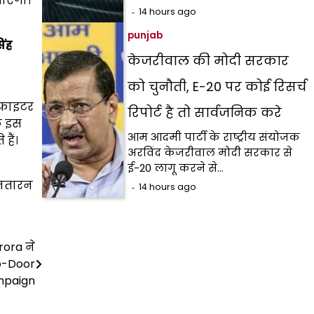
जाएगा।
14 hours ago
punjab
िंह
केजरीवाल की मोदी सरकार
को चुनौती, E-20 पर कोई रिसर्च
म फाइटर
रिपोर्ट है तो सार्वजनिक करे
ि इस
आम आदमी पार्टी के राष्ट्रीय संयोजक
हैं।
अरविंद केजरीवाल मोदी सरकार से
ई-20 लागू करने से…
तरनतारन
14 hours ago
ora ने
o-Door
paign