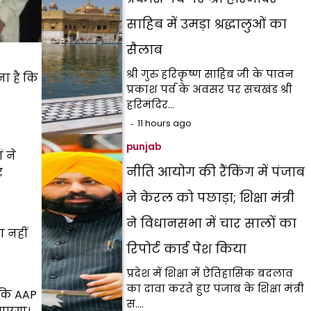
साहिब में उमड़ा श्रद्धालुओं का
सैलाब
श्री गुरु हरिकृष्ण साहिब जी के पावन
ा है कि
प्रकाश पर्व के अवसर पर सचखंड श्री
हरिमंदिर…
11 hours ago
punjab
ं ने
नीति आयोग की रैंकिंग में पंजाब
र
ने केरल को पछाड़ा; शिक्षा मंत्री
ने विधानसभा में चार सालों का
ा नहीं
रिपोर्ट कार्ड पेश किया
प्रदेश में शिक्षा में ऐतिहासिक बदलाव
का दावा करते हुए पंजाब के शिक्षा मंत्री
 कि AAP
स.…