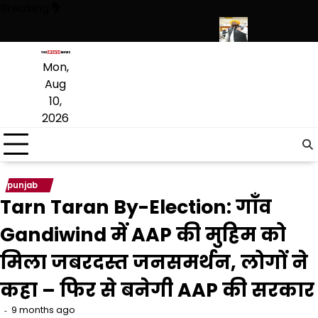
Skip
Breaking
to
content
ादा नए कनेक्शन; खपत के आंकड़े भी चौंकाने वाले
पंजाब में निजी स्कूलों की मनमान
Mon,
Aug
10,
2026
punjab
Tarn Taran By-Election: गाँव
Gandiwind में AAP की मुहिम को
मिला जबरदस्त जनसमर्थन, लोगों ने
कहा – फिर से बनेगी AAP की सरकार
9 months ago