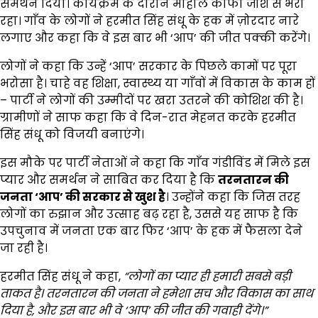
समर्थन दिया। कार्यक्रम के दौरान माहौल काफी जोश से भरा
रहा। गाँव के लोगों ने हरमीत सिंह संधू के हक में ज़ोरदार नारे
लगाए और कहा कि वे इस बार भी ‘आप’ की जीत पक्की करेंगे।
लोगों ने कहा कि उन्हें ‘आप’ सरकार के पिछले कामों पर पूरा
भरोसा है। चाहे वह शिक्षा, स्वास्थ्य या गाँवों में विकास के काम हों
– पार्टी ने लोगों की उम्मीदों पर खरा उतरने की कोशिश की है।
ग्रामीणों ने साफ कहा कि वे दिन-रात मेहनत करके हरमीत
सिंह संधू को विजयी बनाएंगे।
इस मौके पर पार्टी नेताओं ने कहा कि गाँव गंडीविंड में मिले इस
प्यार और समर्थन ने साबित कर दिया है कि
तरनतारन की
जनता
‘
आप
’
की सरकार से खुश है
। उन्होंने कहा कि जिस तरह
लोगों का रुझान और उत्साह बढ़ रहा है, उससे यह साफ है कि
उपचुनाव में जनता एक बार फिर ‘आप’ के हक में फैसला देने
जा रही है।
हरमीत सिंह संधू ने कहा,
“
लोगों का प्यार ही हमारी सबसे बड़ी
ताकत है। तरनतारन की जनता ने हमेशा सच और विकास का साथ
दिया है
,
और इस बार भी वे
‘
आप
’
की जीत की गवाही देंगे।
”