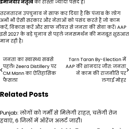
ईमानदार नेतृत्व
का रास्ता ज्यादा पसंद है।
तरनतारन उपचुनाव ने साफ कर दिया है कि पंजाब के लोग
अभी भी ऐसी सरकार और नेताओं को पसंद करते हैं जो काम
करें, विकास करें और साफ नीयत से जनता की सेवा करें। AAP
इसे 2027 के बड़े चुनाव से पहले जनसमर्थन की मजबूत शुरुआत
मान रही है।
Post
जनता का स्वास्थ्य सबसे
Tarn Taran By-Election में
पहले! Zeera Distillery पर
AAP की शानदार जीत: जनता
navigation
CM Mann का ऐतिहासिक
ने काम की राजनीति पर
फैसला
लगाई मोहर
Related Posts
Punjab: लोगों को गर्मी से मिलेगी राहत, चलेंगी तेज
हवाएं, 6 जिलों में ऑरेंज अलर्ट जारी।