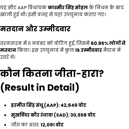
यह सीट AAP विधायक
काश्मीर सिंह सोहल
के निधन के बाद
खाली हुई थी। इसी वजह से यहां उपचुनाव कराए गए।
मतदान और उम्मीदवार
तरनतारन में 11 नवंबर को वोटिंग हुई, जिसमें
60.95%
लोगों ने
मतदान
किया। इस उपचुनाव में कुल
15
उम्मीदवार
मैदान में
उतरे थे।
कौन कितना जीता-हारा
?
(Result in Detail)
हरमीत सिंह संधू (
AAP): 42,649
वोट
सुखविंदर कौर रंधावा (
SAD): 30,558
वोट
जीत का अंतर:
12,091
वोट