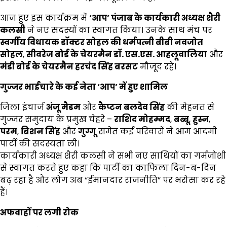
आज हुए इस कार्यक्रम में
‘
आप
’
पंजाब के कार्यकारी अध्यक्ष शैरी
कलसी
ने नए सदस्यों का स्वागत किया। उनके साथ मंच पर
स्वर्गीय विधायक डॉक्टर सोहल की धर्मपत्नी बीबी नवजोत
सोहल
,
सीवरेज बोर्ड के चेयरमैन डॉ. एस.एस. आहलूवालिया
और
मंडी बोर्ड के चेयरमैन हरचंद सिंह बरसट
मौजूद रहे।
गुज्जर भाईचारे के कई नेता
‘
आप
’
में हुए शामिल
जिला इंचार्ज
अंजू मैडम
और
कैप्टन बलदेव सिंह
की मेहनत से
गुज्जर समुदाय के प्रमुख चेहरे –
राशिद मोहम्मद
,
बब्बू
,
हुस्न
,
परम
,
बिशन सिंह
और
गुग्गू
समेत कई परिवारों ने आम आदमी
पार्टी की सदस्यता ली।
कार्यकारी अध्यक्ष शैरी कलसी ने सभी नए साथियों का गर्मजोशी
से स्वागत करते हुए कहा कि पार्टी का काफिला दिन-ब-दिन
बढ़ रहा है और लोग अब “ईमानदार राजनीति” पर भरोसा कर रहे
हैं।
अफवाहों पर लगी रोक