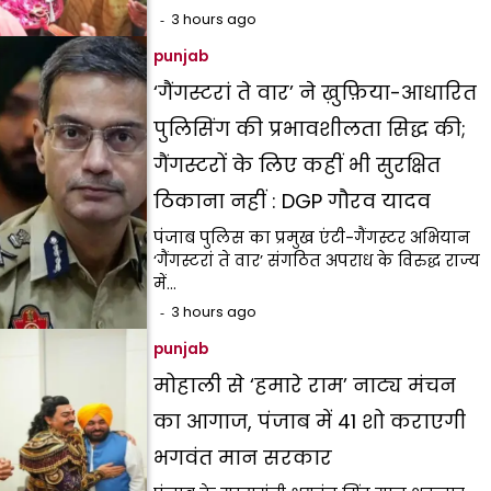
3 hours ago
punjab
‘गैंगस्टरां ते वार’ ने ख़ुफ़िया-आधारित
पुलिसिंग की प्रभावशीलता सिद्ध की;
गैंगस्टरों के लिए कहीं भी सुरक्षित
ठिकाना नहीं : DGP गौरव यादव
पंजाब पुलिस का प्रमुख एंटी-गैंगस्टर अभियान
‘गैंगस्टरां ते वार’ संगठित अपराध के विरुद्ध राज्य
में…
3 hours ago
punjab
मोहाली से ‘हमारे राम’ नाट्य मंचन
का आगाज, पंजाब में 41 शो कराएगी
भगवंत मान सरकार