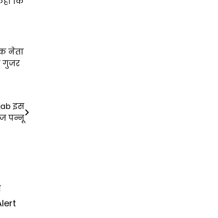
 कहा कि
िक नेता
े गुजर
jab इस
ज पन्नू
े
lert