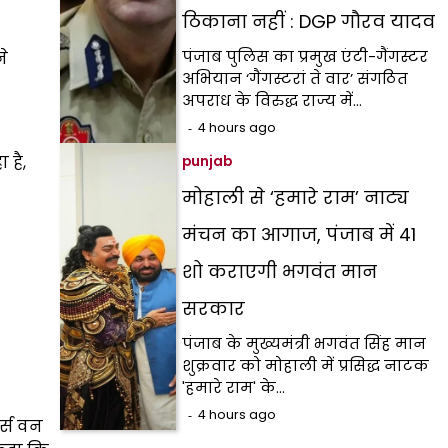
ठिकाना नहीं : DGP गौरव यादव
पंजाब पुलिस का प्रमुख एंटी-गैंगस्टर
ने
अभियान ‘गैंगस्टरां ते वार’ संगठित
अपराध के विरुद्ध राज्य में…
4 hours ago
 है,
punjab
मोहाली से ‘हमारे राम’ नाट्य
मंचन का आगाज, पंजाब में 41
शो कराएगी भगवंत मान
सरकार
पंजाब के मुख्यमंत्री भगवंत सिंह मान
शुक्रवार को मोहाली में प्रसिद्ध नाटक
'हमारे राम' के…
4 hours ago
र्स वन