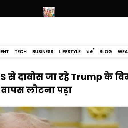
ही है: बलतेज पन्नू
मुक्तसर की तियां में पहुंचीं डॉ. गुरप्रीत कौर मान, महिलाओं न
MENT
TECH
BUSINESS
LIFESTYLE
धर्म
BLOG
WEA
S से दावोस जा रहे Trump के व
े वापस लौटना पड़ा