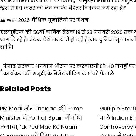
बेड़े में शामिल करने के लिए फिलहाल सुरक्षा मानकों के अनु
“इस समय कतर का जेट काफी बेहतर विकल्प लग रहा है।”
🏔️ WEF 2026: वैश्विक चुनौतियों पर मंथन
डब्ल्यूईएफ की 56वीं वार्षिक बैठक 19 से 23 जनवरी 2026 तक दावो
भाग ले रहे हैं। बैठक ऐसे समय में हो रही है, जब दुनिया भू-
रही है।
Post
पंजाब सरकार भगवान श्रीराम पर करवाएगी शो: 40 जगहों पर
कार्यक्रम की मंजूरी, कैबिनेट मीटिंग के 9 बड़े फैसले
navigation
Related Posts
PM Modi और Trinidad की Prime
Multiple Star
Minister ने Port of Spain में पौधा
वाले Indian En
लगाया, ‘Ek Ped Maa Ke Naam’
Controversy क
Campaign को दिया बढ़ावा —
Valley में So