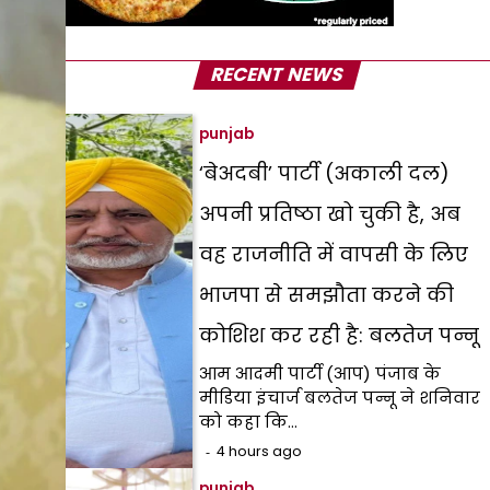
RECENT NEWS
punjab
‘बेअदबी’ पार्टी (अकाली दल)
अपनी प्रतिष्ठा खो चुकी है, अब
वह राजनीति में वापसी के लिए
भाजपा से समझौता करने की
कोशिश कर रही है: बलतेज पन्नू
आम आदमी पार्टी (आप) पंजाब के
मीडिया इंचार्ज बलतेज पन्नू ने शनिवार
को कहा कि…
4 hours ago
punjab