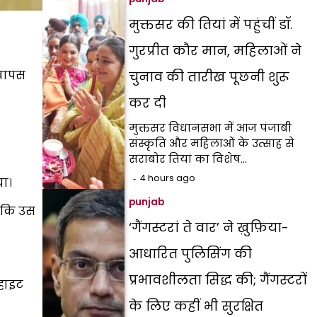
मुक्तसर की तियां में पहुंचीं डॉ.
गुरप्रीत कौर मान, महिलाओं ने
 वापस
चुनाव की तारीख पूछनी शुरू
कर दी
मुक्तसर विधानसभा में आज पंजाबी
संस्कृति और महिलाओं के उत्साह से
सराबोर तियां का विशेष…
4 hours ago
या।
punjab
ांकि उस
‘गैंगस्टरां ते वार’ ने ख़ुफ़िया-
आधारित पुलिसिंग की
प्रभावशीलता सिद्ध की; गैंगस्टरों
्हाइट
के लिए कहीं भी सुरक्षित