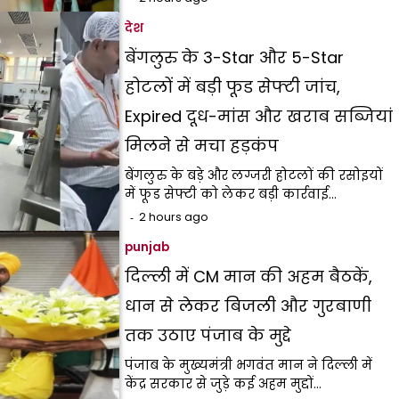
देश
बेंगलुरु के 3-Star और 5-Star
होटलों में बड़ी फूड सेफ्टी जांच,
Expired दूध-मांस और खराब सब्जियां
मिलने से मचा हड़कंप
बेंगलुरु के बड़े और लग्जरी होटलों की रसोइयों
में फूड सेफ्टी को लेकर बड़ी कार्रवाई…
2 hours ago
punjab
दिल्ली में CM मान की अहम बैठकें,
धान से लेकर बिजली और गुरबाणी
तक उठाए पंजाब के मुद्दे
पंजाब के मुख्यमंत्री भगवंत मान ने दिल्ली में
केंद्र सरकार से जुड़े कई अहम मुद्दों…