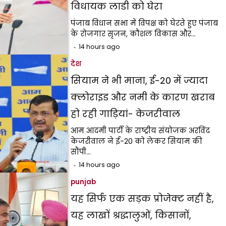
विधायक लाडी को घेरा
पंजाब विधान सभा में विपक्ष को घेरते हुए पंजाब
के रोजगार सृजन, कौशल विकास और…
14 hours ago
देश
सियाम ने भी माना, ई-20 में ज्यादा
क्लोराइड और नमी के कारण खराब
हो रही गाड़ियां- केजरीवाल
आम आदमी पार्टी के राष्ट्रीय संयोजक अरविंद
केजरीवाल ने ई-20 को लेकर सियाम की
सौंपी…
14 hours ago
punjab
यह सिर्फ एक सड़क प्रोजेक्ट नहीं है,
यह लाखों श्रद्धालुओं, किसानों,