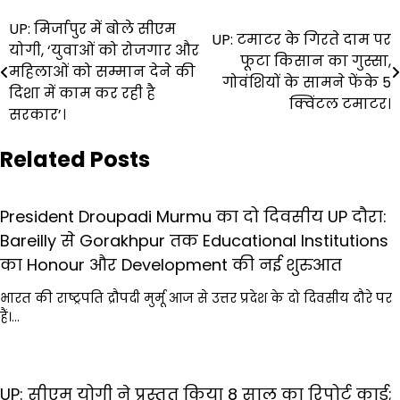
Post
UP: मिर्जापुर में बोले सीएम
UP: टमाटर के गिरते दाम पर
योगी, ‘युवाओं को रोजगार और
navigation
फूटा किसान का गुस्सा,
महिलाओं को सम्मान देने की
गोवंशियों के सामने फेंके 5
दिशा में काम कर रही है
क्विंटल टमाटर।
सरकार’।
Related Posts
President Droupadi Murmu का दो दिवसीय UP दौरा:
Bareilly से Gorakhpur तक Educational Institutions
का Honour और Development की नई शुरुआत
भारत की राष्ट्रपति द्रौपदी मुर्मू आज से उत्तर प्रदेश के दो दिवसीय दौरे पर
हैं।…
UP: सीएम योगी ने प्रस्तुत किया 8 साल का रिपोर्ट कार्ड;