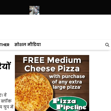
र रखा नींव पत्थर
बेंगलुरु के 3-Star और 5-Star होटलों में बड़ी फूड सेफ्टी जांच
THER
सोशल मीडिया
यों
। वे
ा ब्लॉक
्रुप में