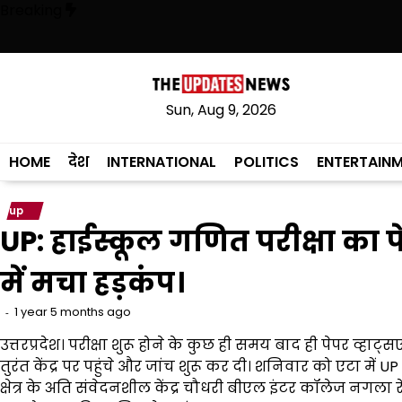
Skip
Breaking
to
content
के साथ हुआ, सिर्फ ‘‘आप’’ लड़ रही आदिवासियों के अधिकारों की लड़ाई- केजरीवाल
C
Sun, Aug 9, 2026
HOME
देश
INTERNATIONAL
POLITICS
ENTERTAIN
up
UP: हाईस्कूल गणित परीक्षा का 
में मचा हड़कंप।
1 year 5 months ago
उत्तरप्रदेश। परीक्षा शुरू होने के कुछ ही समय बाद ही पेपर व्हाट
तुरंत केंद्र पर पहुंचे और जांच शुरू कर दी। शनिवार को एटा में
क्षेत्र के अति संवेदनशील केंद्र चौधरी बीएल इंटर कॉलेज नगला रेव