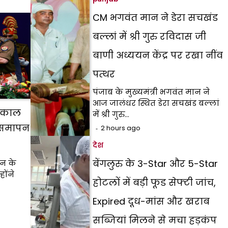
CM भगवंत मान ने डेरा सचखंड
बल्लां में श्री गुरु रविदास जी
बाणी अध्ययन केंद्र पर रखा नींव
पत्थर
पंजाब के मुख्यमंत्री भगवंत मान ने
आज जालंधर स्थित डेरा सचखंड बल्लां
हाकाल
में श्री गुरु…
े समापन
2 hours ago
देश
बेंगलुरु के 3-Star और 5-Star
ून के
ोंने
होटलों में बड़ी फूड सेफ्टी जांच,
Expired दूध-मांस और खराब
सब्जियां मिलने से मचा हड़कंप