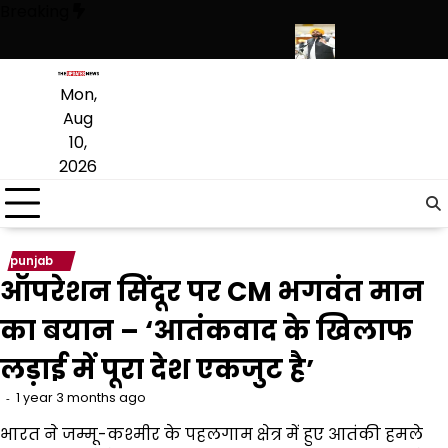
Skip
Breaking
to
content
दा नए कनेक्शन; खपत के आंकड़े भी चौंकाने वाले
पंजाब में निजी स्कूलों की मनमानी
Mon,
Aug
10,
2026
punjab
ऑपरेशन सिंदूर पर CM भगवंत मान
का बयान – ‘आतंकवाद के खिलाफ
लड़ाई में पूरा देश एकजुट है’
1 year 3 months ago
भारत ने जम्मू-कश्मीर के पहलगाम क्षेत्र में हुए आतंकी हमले