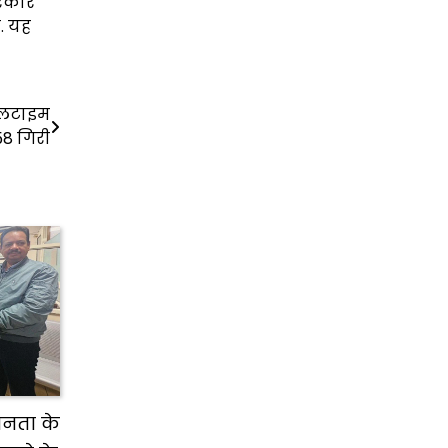
सरकार
. यह
 ऑलटाइम
958 गिरी
ानता के