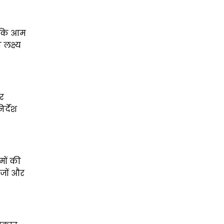
ा कि आम
लक्ष्य
र
र्देश
मों की
ीजों और