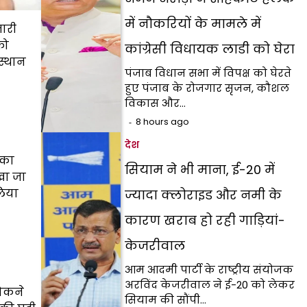
में नौकरियों के मामले में
ारी
को
कांग्रेसी विधायक लाडी को घेरा
स्थान
पंजाब विधान सभा में विपक्ष को घेरते
हुए पंजाब के रोजगार सृजन, कौशल
विकास और…
8 hours ago
देश
सका
सियाम ने भी माना, ई-20 में
खा जा
लिया
ज्यादा क्लोराइड और नमी के
कारण खराब हो रही गाड़ियां-
केजरीवाल
आम आदमी पार्टी के राष्ट्रीय संयोजक
अरविंद केजरीवाल ने ई-20 को लेकर
ोकने
सियाम की सौंपी…