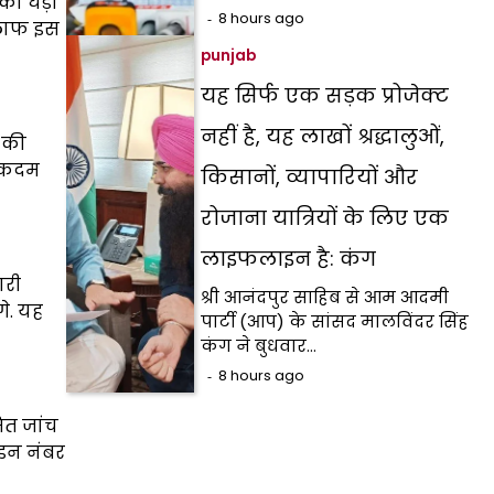
की घड़ी
8 hours ago
िलाफ इस
punjab
यह सिर्फ एक सड़क प्रोजेक्ट
नहीं है, यह लाखों श्रद्धालुओं,
ं की
स कदम
किसानों, व्यापारियों और
रोजाना यात्रियों के लिए एक
लाइफलाइन है: कंग
ारी
श्री आनंदपुर साहिब से आम आदमी
गे. यह
पार्टी (आप) के सांसद मालविंदर सिंह
कंग ने बुधवार…
8 hours ago
ित जांच
ाइन नंबर