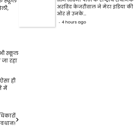
ि स्कूल
अरविंद केजरीवाल ने मेटा इंडिया की
िली,
ओर से उनके…
4 hours ago
भी स्कूल
ा जा रहा
ऐसा ही
 में
धिकारों
सावधान!