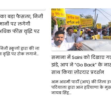
का बड़ा फैसला, निजी
नमानी पर लगेगी
अधिक फीस वृद्धि पर
जी स्कूलों द्वारा की जा
वृद्धि पर रोक लगाने…
समाना में Saini को दिखाए ग
झंडे, आप ने ”Go Back” के नारो
साथ किया ज़ोरदार प्रदर्शन
आम आदमी पार्टी (आप) की जिला इ
पटियाला द्वारा आज हरियाणा के मुख्य
नायब सिंह…