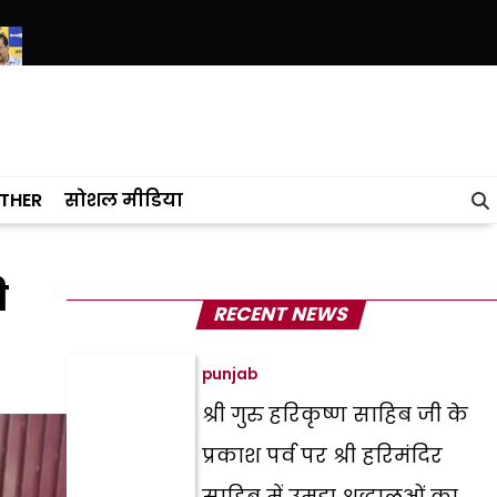
 मोदी सरकार को चुनौती, E-20 पर कोई रिसर्च रिपोर्ट है तो सार्वजनिक करे
मोदी
THER
सोशल मीडिया
ी
RECENT NEWS
punjab
श्री गुरु हरिकृष्ण साहिब जी के
प्रकाश पर्व पर श्री हरिमंदिर
साहिब में उमड़ा श्रद्धालुओं का