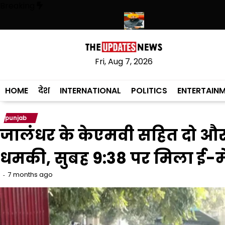
Skip
Breaking
to
content
साहिब में उमड़ा श्रद्धालुओं का सैलाब
नीति आयोग की रैंकिंग में पंजाब ने केरल को पछा
Fri, Aug 7, 2026
HOME
देश
INTERNATIONAL
POLITICS
ENTERTAIN
punjab
जालंधर के केएमवी सहित दो और स
धमकी, सुबह 9:38 पर मिला ई-म
7 months ago