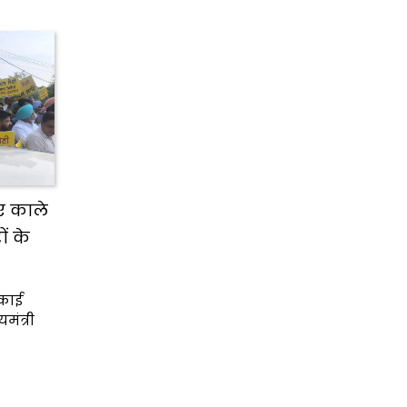
ए काले
ं के
काई
मंत्री