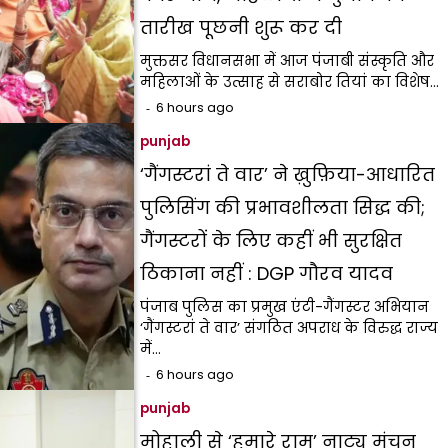
तारीख पूछनी शुरू कर दी
मुक्तसर विधानसभा में आज पंजाबी संस्कृति और
महिलाओं के उत्साह से सराबोर तियां का विशेष…
6 hours ago
punjab
‘गैंगस्टरां ते वार’ ने ख़ुफ़िया-आधारित
पुलिसिंग की प्रभावशीलता सिद्ध की;
गैंगस्टरों के लिए कहीं भी सुरक्षित
ठिकाना नहीं : DGP गौरव यादव
पंजाब पुलिस का प्रमुख एंटी-गैंगस्टर अभियान
‘गैंगस्टरां ते वार’ संगठित अपराध के विरुद्ध राज्य
में…
6 hours ago
punjab
मोहाली से ‘हमारे राम’ नाट्य मंचन