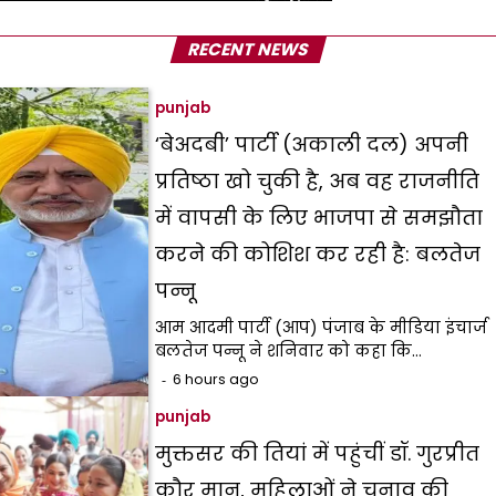
RECENT NEWS
punjab
‘बेअदबी’ पार्टी (अकाली दल) अपनी
प्रतिष्ठा खो चुकी है, अब वह राजनीति
में वापसी के लिए भाजपा से समझौता
करने की कोशिश कर रही है: बलतेज
पन्नू
आम आदमी पार्टी (आप) पंजाब के मीडिया इंचार्ज
बलतेज पन्नू ने शनिवार को कहा कि…
6 hours ago
punjab
मुक्तसर की तियां में पहुंचीं डॉ. गुरप्रीत
कौर मान, महिलाओं ने चुनाव की