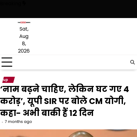
Skip
Breaking
to
content
ी है, अब वह राजनीति में वापसी के लिए भाजपा से समझौता करने की कोशिश कर रही 
Sat,
Aug
8,
2026
up
‘नाम बढ़ने चाहिए, लेकिन घट गए 4
करोड़’, यूपी SIR पर बोले CM योगी,
कहा- अभी बाकी हैं 12 दिन
7 months ago