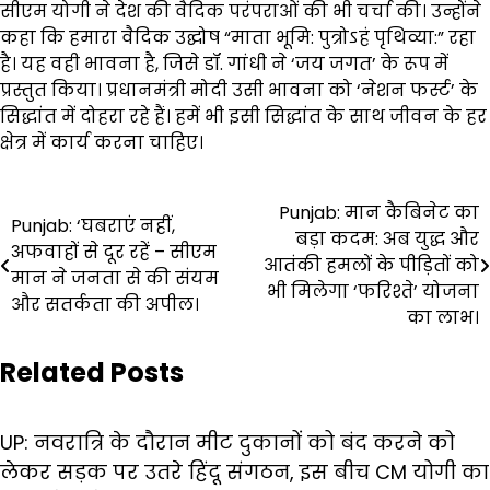
सीएम योगी ने देश की वैदिक परंपराओं की भी चर्चा की। उन्होंने
कहा कि हमारा वैदिक उद्घोष “माता भूमि: पुत्रोऽहं पृथिव्या:” रहा
है। यह वही भावना है, जिसे डॉ. गांधी ने ‘जय जगत’ के रूप में
प्रस्तुत किया। प्रधानमंत्री मोदी उसी भावना को ‘नेशन फर्स्ट’ के
सिद्धांत में दोहरा रहे हैं। हमें भी इसी सिद्धांत के साथ जीवन के हर
क्षेत्र में कार्य करना चाहिए।
Post
Punjab: मान कैबिनेट का
Punjab: ‘घबराएं नहीं,
बड़ा कदम: अब युद्ध और
navigation
अफवाहों से दूर रहें – सीएम
आतंकी हमलों के पीड़ितों को
मान ने जनता से की संयम
भी मिलेगा ‘फरिश्ते’ योजना
और सतर्कता की अपील।
का लाभ।
Related Posts
UP: नवरात्रि के दौरान मीट दुकानों को बंद करने को
लेकर सड़क पर उतरे हिंदू संगठन, इस बीच CM योगी का