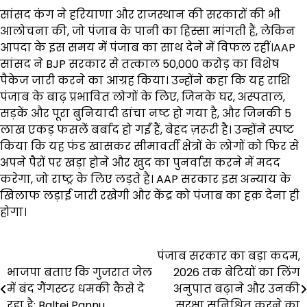
सांसद कंग ने हरियाणा और राजस्थान की सरकारों की भी
आलोचना की, जो पंजाब के पानी का हिस्सा मांगती हैं, लेकिन
आपदा के इस समय में पंजाब का साथ देने में विफल रहीं।AAP
सांसद ने BJP सरकार से तत्काल ₹50,000 करोड़ का विशेष
पैकेज जारी करने का आग्रह किया। उन्होंने कहा कि यह राशि
पंजाब के बाढ़ प्रभावित लोगों के लिए, जिनके घर, अस्पताल,
सड़कें और पूरा बुनियादी ढांचा नष्ट हो गया है, और जिनकी 5
लाख एकड़ फसलें बर्बाद हो गईं हैं, बेहद ज़रूरी है। उन्होंने स्पष्ट
किया कि यह फंड खासकर सीमावर्ती क्षेत्रों के लोगों को फिर से
अपने पैरों पर खड़ा होने और खुद का पुनर्वास करने में मदद
करेगा, जो राष्ट्र के लिए लड़ते हैं। AAP सरकार इस अन्याय के
खिलाफ लड़ाई जारी रखेगी और केंद्र को पंजाब का हक़ देना ही
होगा।
Post
पंजाब सरकार का बड़ा कदम,
भाजपा बताए कि गुजरात जेल
2026 तक बेटियों का लिंग
navigation
में बंद गैंगस्टर धमकी कैसे दे
अनुपात बढ़ाने और उनकी
रहा है: Baltej Pannu
सुरक्षा सुनिश्चित करने का