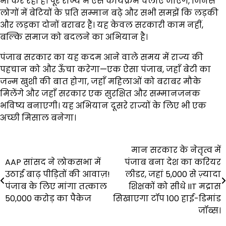
भी कर रही है। पूरे राज्य में ऐसे कार्यक्रम चलाए जाएंगे, जिनसे
लोगों में बेटियों के प्रति सम्मान बढ़े और सभी समझें कि लड़की
और लड़का दोनों बराबर हैं। यह केवल सरकारी काम नहीं,
बल्कि समाज को बदलने का अभियान है।
पंजाब सरकार का यह कदम आने वाले समय में राज्य की
पहचान को और ऊँचा करेगा—एक ऐसा पंजाब, जहाँ बेटी का
जन्म खुशी की बात होगा, जहाँ महिलाओं को बराबर मौके
मिलेंगे और जहाँ सरकार एक सुरक्षित और सम्मानजनक
भविष्य बनाएगी। यह अभियान दूसरे राज्यों के लिए भी एक
अच्छी मिसाल बनेगा।
Post
मान सरकार के नेतृत्व में
AAP सांसद ने लोकसभा में
पंजाब बना देश का करियर
navigation
उठाई बाढ़ पीड़ितों की आवाज़!
लीडर, जहां 5,000 से ज़्यादा
पंजाब के लिए मांगा तत्काल
शिक्षकों को सीधे IIT मद्रास
₹50,000 करोड़ का पैकेज
सिखाएगा टॉप 100 हाई-डिमांड
जॉब्स।