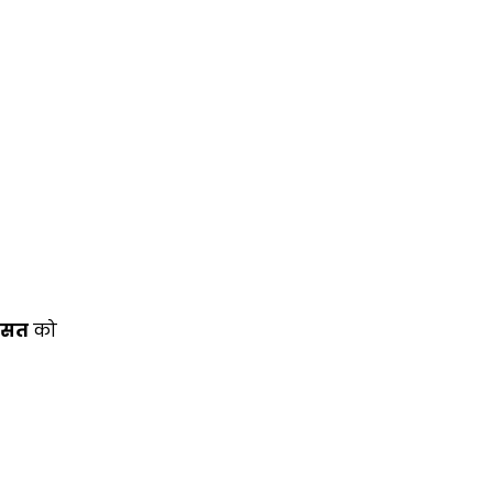
ासत
को