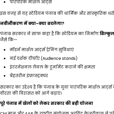
पारंपरिक मार्शल आर्ट्स
इस वजह से यह स्टेडियम पंजाब की धार्मिक और सांस्कृतिक धरोह
नवीनीकरण
में
क्या
–
क्या
बदलेगा?
पंजाब सरकार ने साफ कहा है कि स्टेडियम का निर्माण
बिल्कु
जैसे कि—
मॉडर्न मार्शल आर्ट्स ट्रेनिंग सुविधाएं
नई दर्शक दीर्घाएं (Audience stands)
इंटरनेशनल लेवल के टूर्नामेंट कराने की क्षमता
बेहतरीन इंफ्रास्ट्रक्चर
सरकार का उद्देश्य है कि पंजाब के युवा पारंपरिक मार्शल आर्ट्स
वीरता की विरासत को आगे बढ़ाएं।
पूरे
पंजाब
में
खेलों
को
लेकर
सरकार
की
बड़ी
योजना
CM मान और AAP के राष्ट्रीय संयोजक अरविंद केजरीवाल ने पू