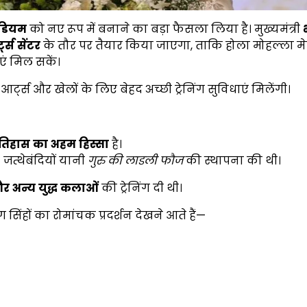
टेडियम
को नए रूप में बनाने का बड़ा फैसला लिया है। मुख्यमंत्री
ट्स
सेंटर
के तौर पर तैयार किया जाएगा, ताकि होला मोहल्ला मेले
एं मिल सकें।
्ट्स और खेलों के लिए बेहद अच्छी ट्रेनिंग सुविधाएं मिलेंगी।
तिहास
का
अहम
हिस्सा
है।
’ जत्थेबंदियों यानी
गुरु
की
लाडली
फौज
की स्थापना की थी।
र
अन्य
युद्ध
कलाओं
की ट्रेनिंग दी थी।
 सिंहों का रोमांचक प्रदर्शन देखने आते हैं—