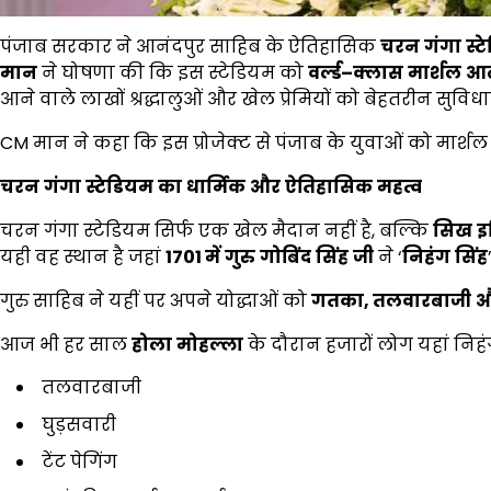
पंजाब सरकार ने आनंदपुर साहिब के ऐतिहासिक
चरन
गंगा
स्
मान
ने घोषणा की कि इस स्टेडियम को
वर्ल्ड
–
क्लास
मार्शल
आर्
आने वाले लाखों श्रद्धालुओं और खेल प्रेमियों को बेहतरीन सुविधा
CM मान ने कहा कि इस प्रोजेक्ट से पंजाब के युवाओं को मार्शल आर
चरन
गंगा
स्टेडियम
का
धार्मिक
और
ऐतिहासिक
महत्व
चरन गंगा स्टेडियम सिर्फ एक खेल मैदान नहीं है, बल्कि
सिख
इ
यही वह स्थान है जहां
1701
में
गुरु
गोबिंद
सिंह
जी
ने ‘
निहंग
सिंह
गुरु साहिब ने यहीं पर अपने योद्धाओं को
गतका,
तलवारबाजी
औ
आज भी हर साल
होला
मोहल्ला
के दौरान हजारों लोग यहां निहंग
तलवारबाजी
घुड़सवारी
टेंट पेगिंग