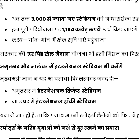
हैं।
अब तक
3,000
से
ज्यादा
नए
स्टेडियम
की आधारशिला रख
इस पूरी परियोजना पर
1,184
करोड़
रुपये
खर्च किए जाएंगे
लक्ष्य— गांव-गांव में खेल सुविधाएं पहुंचाना
सरकार की ‘
हर
पिंड
खेल
मैदान
’ योजना भी इसी मिशन का हिस्स
अमृतसर
और
जालंधर
में
इंटरनेशनल
स्टेडियम
भी
बनेंगे
मुख्यमंत्री मान ने यह भी बताया कि सरकार जल्द ही—
अमृतसर में
इंटरनेशनल
क्रिकेट
स्टेडियम
जालंधर में
इंटरनेशनल
हॉकी
स्टेडियम
बनाने जा रही है, ताकि पंजाब अपनी स्पोर्ट्स लैगेसी को फिर स
स्पोर्ट्स
के
जरिए
युवाओं
को
नशे
से
दूर
रखने
का
प्रयास