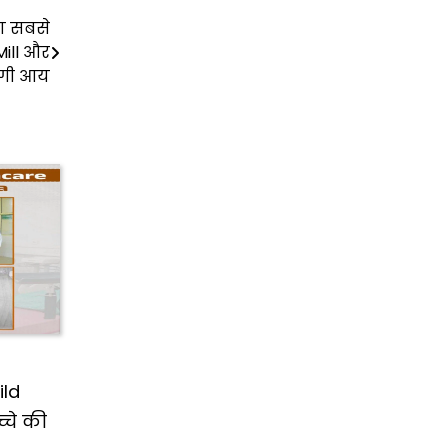
ा सबसे
Mill और
़ेगी आय
ild
्चे की