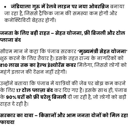
जंडियाला
गुरु
में
रेलवे
लाइन
पर
नया
ओवरब्रिज
बनाया
जा रहा है, जिससे ट्रैफिक जाम की समस्या कम होगी और
कनेक्टिविटी बेहतर होगी।
जनता
के
लिए
बड़ी
राहत
–
सेहत
योजना,
फ्री
बिजली
और
टोल
प्लाजा
बंद
सीएम मान ने कहा कि पंजाब सरकार
‘
मुख्यमंत्री
सेहत
योजना’
शुरू करने के लिए तैयार है। इसके तहत राज्य के नागरिकों को
₹10
लाख
तक
का
हेल्थ
इंश्योरेंस
कवर
मिलेगा, जिससे लोगों को
महंगे इलाज की टेंशन नहीं रहेगी।
उन्होंने बताया कि पंजाब में यात्रियों की जेब पर बोझ कम करने
के लिए
17
टोल
प्लाज़ा
बंद
कर दिए गए हैं। इसके साथ ही, पंजाब
के
90%
घरों
को
फ्री
घरेलू
बिजली
दी जा रही है, जो लोगों को बड़ी
राहत दे रही है।
सरकार
का
दावा
–
किसानों
और
आम
जनता
दोनों
को
मिल
रहा
फायदा