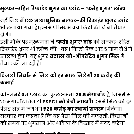
सुल्फर
–
रहित
रिफाइंड
शुगर
का
प्लांट
–
‘
फतेह
शुगर
’
लॉन्च
नई मिल में एक
अत्याधुनिक
सल्फर
–
फ्री
रिफाइंड
शुगर
प्लांट
भी लगाया गया है। इससे प्रीमियम क्वालिटी की चीनी तैयार
होगी।
इसी मौके पर मुख्यमंत्री ने
‘
फतेह
शुगर
’
ब्रांड
की सल्फर-रहित
रिफाइंड शुगर भी लॉन्च की—यह 1 किलो पैक और 5 ग्राम सैशे में
उपलब्ध होगी। यह शुगर
बटाला
को
–
ऑपरेटिव
शुगर
मिल
में
तैयार की जा रही है।
बिजली
निर्यात
से
मिल
को
हर
साल
मिलेगी
20
करोड़
की
कमाई
को-जनरेशन प्लांट की कुल क्षमता
28.5
मेगावॉट
है, जिसमें से
20 मेगावॉट बिजली
PSPCL
को
बेची
जाएगी
। इससे मिल को हर
पेराई सत्र में लगभग
₹20
करोड़
का
स्थायी
राजस्व
मिलेगा।
सरकार का कहना है कि यह पैसा मिल की मजबूती, किसानों
को समय पर भुगतान और भविष्य के विस्तार में मदद करेगा।