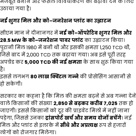
मजबूत बनाने और फसल विविधीकरण को बढ़ावा देने के लिए
उठाया गया है।
नई
शुगर
मिल
और
को
–
जनरेशन
प्लांट
का
उद्घाटन
सीएम मान ने दीनानगर में
नई
को
–
ऑपरेटिव
शुगर
मिल
और
28.5 MW
के
को
–
जनरेशन
पावर
प्लांट
का उद्घाटन किया।
पुरानी मिल 1980 में बनी थी और इसकी क्षमता 1,250 TCD थी,
जिसे बाद में 2,000 TCD तक बढ़ाया गया। अब इसे पूरी तरह
अपग्रेड कर
5,000 TCD
की
नई
क्षमता
के साथ शुरू किया गया
है।
इससे लगभग
80
लाख
क्विंटल
गन्ने
की प्रोसेसिंग आसानी से
हो सकेगी।
सरकार का कहना है कि मिल की क्षमता बढ़ने से अब गन्ना देने
वाले किसानों की संख्या
2,850
से
बढ़कर
करीब
7,025
तक हो
जाएगी। इससे किसानों को दूर की प्राइवेट मिलों में नहीं जाना
पड़ेगा, जिससे उनका
ट्रांसपोर्ट
खर्च
और
समय
दोनों
बचेंगे
। नई
मिल और प्लांट से इलाके में
सीधे
और
अप्रत्यक्ष
रूप से हजारों
लोगों को रोजगार मिलेगा।