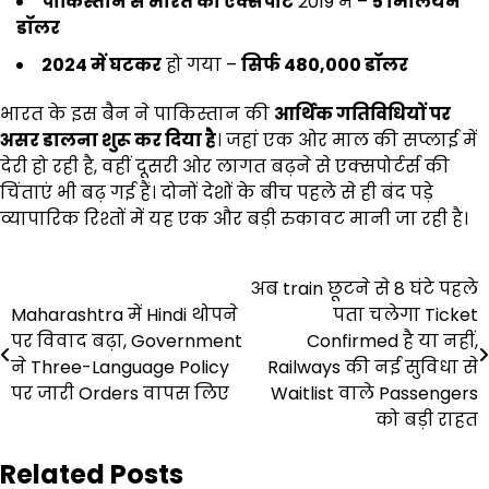
पाकिस्तान से भारत को एक्सपोर्ट
2019 में –
5
मिलियन
डॉलर
2024
में घटकर
हो गया –
सिर्फ 480,000
डॉलर
भारत के इस बैन ने पाकिस्तान की
आर्थिक गतिविधियों पर
असर डालना शुरू कर दिया है
। जहां एक ओर माल की सप्लाई में
देरी हो रही है, वहीं दूसरी ओर लागत बढ़ने से एक्सपोर्टर्स की
चिंताएं भी बढ़ गई हैं। दोनों देशों के बीच पहले से ही बंद पड़े
व्यापारिक रिश्तों में यह एक और बड़ी रुकावट मानी जा रही है।
Post
अब train छूटने से 8 घंटे पहले
Maharashtra में Hindi थोपने
पता चलेगा Ticket
navigation
पर विवाद बढ़ा, Government
Confirmed है या नहीं,
ने Three-Language Policy
Railways की नई सुविधा से
पर जारी Orders वापस लिए
Waitlist वाले Passengers
को बड़ी राहत
Related Posts