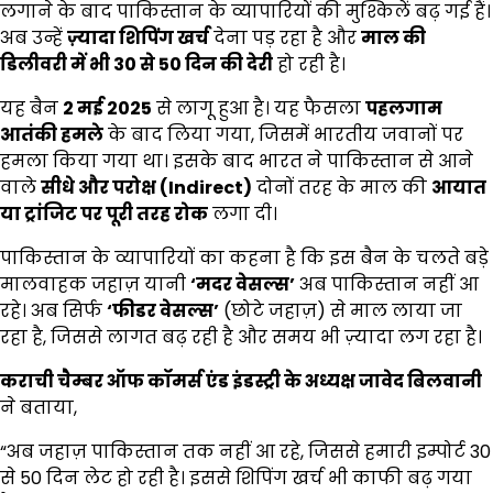
लगाने के बाद पाकिस्तान के व्यापारियों की मुश्किलें बढ़ गई हैं।
अब उन्हें
ज़्यादा शिपिंग खर्च
देना पड़ रहा है और
माल की
डिलीवरी में भी 30
से 50
दिन की देरी
हो रही है।
यह बैन
2
मई 2025
से लागू हुआ है। यह फैसला
पहलगाम
आतंकी हमले
के बाद लिया गया, जिसमें भारतीय जवानों पर
हमला किया गया था। इसके बाद भारत ने पाकिस्तान से आने
वाले
सीधे और परोक्ष (Indirect)
दोनों तरह के माल की
आयात
या ट्रांजिट पर पूरी तरह रोक
लगा दी।
पाकिस्तान के व्यापारियों का कहना है कि इस बैन के चलते बड़े
मालवाहक जहाज़ यानी
‘
मदर वेसल्स’
अब पाकिस्तान नहीं आ
रहे। अब सिर्फ
‘
फीडर वेसल्स’
(छोटे जहाज़) से माल लाया जा
रहा है, जिससे लागत बढ़ रही है और समय भी ज़्यादा लग रहा है।
कराची चैम्बर ऑफ कॉमर्स एंड इंडस्ट्री के अध्यक्ष जावेद बिलवानी
ने बताया,
“अब जहाज़ पाकिस्तान तक नहीं आ रहे, जिससे हमारी इम्पोर्ट 30
से 50 दिन लेट हो रही है। इससे शिपिंग खर्च भी काफी बढ़ गया