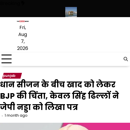
Skip
Breaking
to
content
 संस्कृत लागू करने का फैसला वापस
श्री गुरु हरिकृष्ण साहिब जी के प्रकाश पर्व पर श्र
Fri,
Aug
7,
2026
punjab
धान सीजन के बीच खाद को लेकर
BJP की चिंता, केवल सिंह ढिल्लों ने
जेपी नड्डा को लिखा पत्र
1 month ago