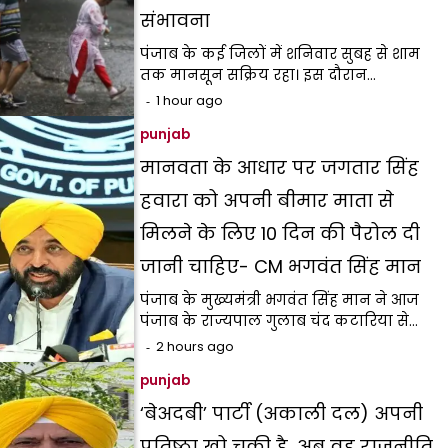
संभावना
पंजाब के कई जिलों में शनिवार सुबह से शाम
तक मानसून सक्रिय रहा। इस दौरान…
1 hour ago
punjab
मानवता के आधार पर जगतार सिंह
हवारा को अपनी बीमार माता से
मिलने के लिए 10 दिन की पैरोल दी
जानी चाहिए- CM भगवंत सिंह मान
पंजाब के मुख्यमंत्री भगवंत सिंह मान ने आज
पंजाब के राज्यपाल गुलाब चंद कटारिया से…
2 hours ago
punjab
‘बेअदबी’ पार्टी (अकाली दल) अपनी
प्रतिष्ठा खो चुकी है, अब वह राजनीति