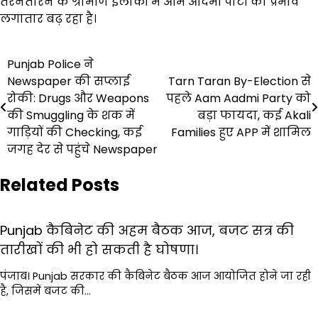
तरनतारन के ग्रामीण इलाकों में आम आदमी पार्टी का प्रभाव
लगातार बढ़ रहा है।
Post
Punjab Police ने
Newspaper की सप्लाई
Tarn Taran By-Election से
navigation
रोकी: Drugs और Weapons
पहले Aam Aadmi Party को
की Smuggling के शक में
बड़ा फायदा, कई Akali
गाड़ियों की Checking, कई
Families हुए APP में शामिल
जगह देर से पहुंचे Newspaper
Related Posts
Punjab कैबिनेट की अहम बैठक आज, बजट सत्र की
तारीखों की भी हो सकती है घोषणा।
पंजाब। Punjab सरकार की कैबिनेट बैठक आज आयोजित होने जा रही
है, जिसमें बजट की…